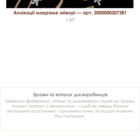
Аплікації макраме айворі — арт. 2000000307381
1.67
Зразки та каталог для виробництв
Швейним фабрикам, ательє та дизайнерам надаємо зразки
тканин і каталог з артикулами — щоб ви завжди бачили
актуальний асортимент і замовляли точно за кодом тканини,
без плутанини.