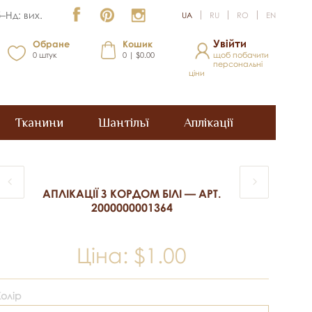
–Нд: вих.
UA
RU
RO
EN
Увійти
Обране
Кошик
0
штук
0 | $0.00
щоб побачити
персональні
ціни
Тканини
Шантільї
Аплікації
АПЛІКАЦІЇ З КОРДОМ БІЛІ — АРТ.
2000000001364
Ціна:
$1.00
Колір