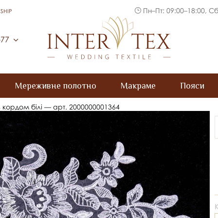
Пн–Пт: 09:00–18:00, Сб
SHIP
Inter Tex
-77
Мереживне полотно
Макраме
Пояси
 з кордом білі — арт. 2000000001364