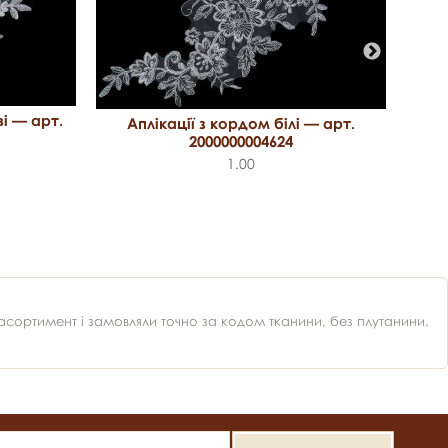
Апл
і — арт.
Аплікації з кордом білі — арт.
2000000004624
1.00
ортимент і замовляли точно за кодом тканини, без плутанини.