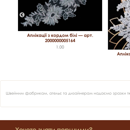
т.
Аплікації з кордом білі — арт.
2000000005164
1.00
Аплік
Швейним фабрикам, ательє та дизайнерам надаємо зразки ткан
Хочете знати першими?