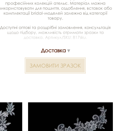
професійних колекцій ательє. Матеріал можна
використовувати для пошиття, оздоблення, вставок або
комплектації bridal-моделей залежно від категорії
товару.
Доступні оптові та роздрібні замовлення, консультація
щодо підбору, можливість отримати зразки та
доставка. Артикул/SKU: 817sku.
Доставка
ЗАМОВИТИ ЗРАЗОК