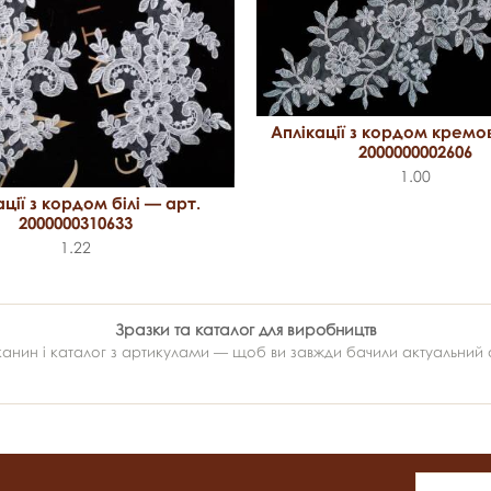
Аплікації з кордом кремов
2000000002606
1.00
ації з кордом білі — арт.
2000000310633
1.22
Зразки та каталог для виробництв
ин і каталог з артикулами — щоб ви завжди бачили актуальний ас