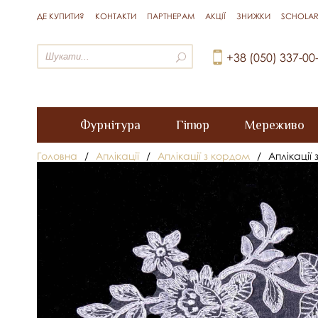
ДЕ КУПИТИ?
КОНТАКТИ
ПАРТНЕРАМ
АКЦІЇ
ЗНИЖКИ
SCHOLAR
+38 (050) 337-00
Фурнітура
Гіпюр
Мереживо
Головна
/
Аплікації
/
Аплікації з кордом
/
Аплікації