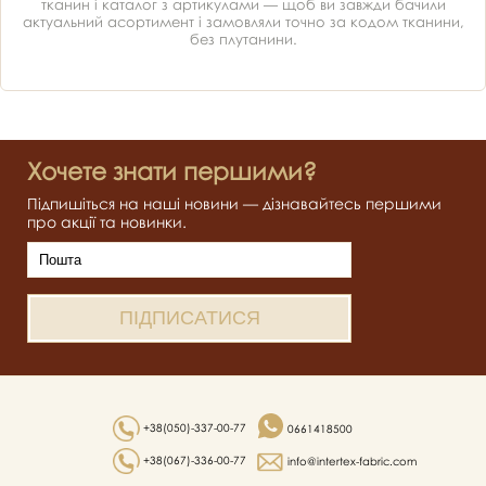
тканин і каталог з артикулами — щоб ви завжди бачили
актуальний асортимент і замовляли точно за кодом тканини,
без плутанини.
Хочете знати першими?
Підпишіться на наші новини — дізнавайтесь першими
про акції та новинки.
+38(050)-337-00-77
0661418500
+38(067)-336-00-77
info@intertex-fabric.com