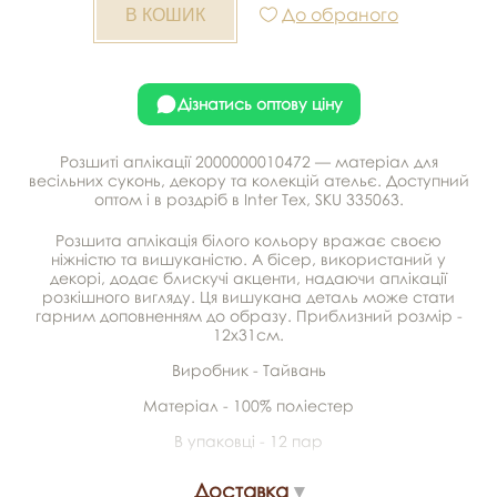
До обраного
Дізнатись оптову ціну
Розшиті аплікації 2000000010472 — матеріал для
весільних суконь, декору та колекцій ательє. Доступний
оптом і в роздріб в Inter Tex, SKU 335063.
Розшита аплікація білого кольору вражає своєю
ніжністю та вишуканістю. А бісер, використаний у
декорі, додає блискучі акценти, надаючи аплікації
розкішного вигляду. Ця вишукана деталь може стати
гарним доповненням до образу. Приблизний розмір -
12х31см.
Виробник - Тайвань
Матеріал - 100% поліестер
В упаковці - 12 пар
Доставка