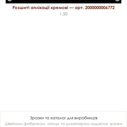
Розшиті аплікації кремові — арт. 2000000006772
1.50
Зразки та каталог для виробництв
Швейним фабрикам, ательє та дизайнерам надаємо зразки