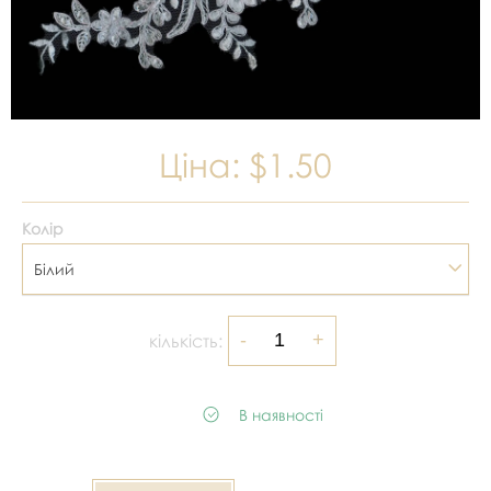
Ціна:
$1.50
Колір
Білий
кількість:
В наявності