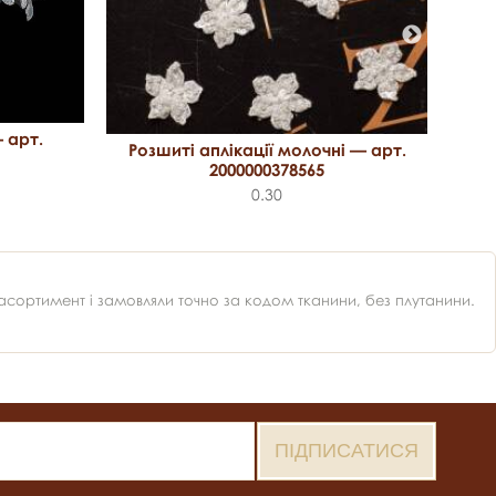
— арт.
Розшиті аплікації молочні — арт.
2000000378565
0.30
ортимент і замовляли точно за кодом тканини, без плутанини.