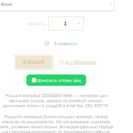
Білий
кількість:
В наявності
До обраного
Дізнатись оптову ціну
Розшиті аплікації 2000000015446 — матеріал для
весільних суконь, декору та колекцій ательє.
Доступний оптом і в роздріб в Inter Tex, SKU 339719.
Розшита аплікація білого кольору вражає своєю
ніжністю та вишуканістю. На ній витканий малюнок
квітів, оточених пелюстками. Аплікація ідеально підійде
для створення елегантного та романтичного образу.