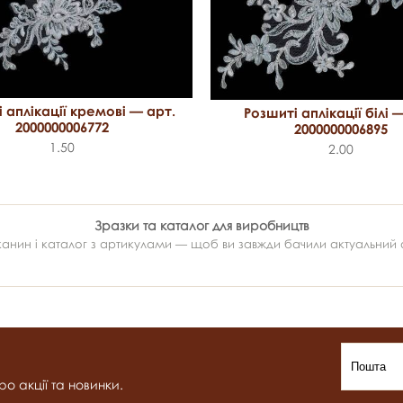
 аплікації кремові — арт.
Розшиті аплікації білі 
2000000006772
2000000006895
1.50
2.00
Зразки та каталог для виробництв
ин і каталог з артикулами — щоб ви завжди бачили актуальний ас
о акції та новинки.