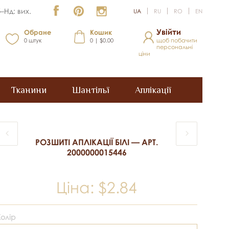
–Нд: вих.
UA
RU
RO
EN
Увійти
Обране
Кошик
0
штук
0 | $0.00
щоб побачити
персональні
ціни
Тканини
Шантільї
Аплікації
РОЗШИТІ АПЛІКАЦІЇ БІЛІ — АРТ.
2000000015446
Ціна:
$2.84
Колір