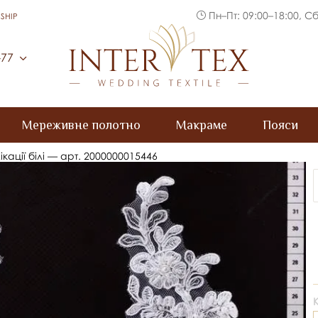
Пн–Пт: 09:00–18:00, Сб
SHIP
Inter Tex
-77
Мереживне полотно
Макраме
Пояси
ікації білі — арт. 2000000015446