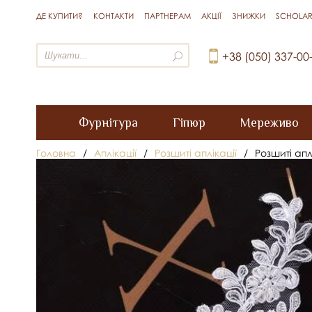
ДЕ КУПИТИ?
КОНТАКТИ
ПАРТНЕРАМ
АКЦІЇ
ЗНИЖКИ
SCHOLAR
+38 (050) 337-00
Фурнітура
Гіпюр
Мереживо
Головна
/
Аплікації
/
Розшиті аплікації
/
Розшиті апл