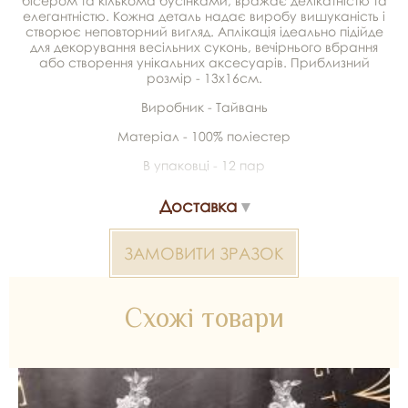
бісером та кількома бусінками, вражає делікатністю та
елегантністю. Кожна деталь надає виробу вишуканість і
створює неповторний вигляд. Аплікація ідеально підійде
для декорування весільних суконь, вечірнього вбрання
або створення унікальних аксесуарів. Приблизний
розмір - 13х16см.
Виробник - Тайвань
Матеріал - 100% поліестер
В упаковці - 12 пар
Доставка
ЗАМОВИТИ ЗРАЗОК
Схожі товари