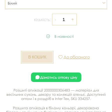
Білий
кількість:
В наявності
До обраного
Дізнатись оптову ціну
Розшиті аплікації 2000000306483 — матеріал для
весільних суконь, декору та колекцій ательє. Доступний
оптом і в роздріб в Inter Tex, SKU 334257.
Розшита аплікація в білому кольорі, декорована