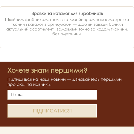
Зразки та каталог для виробництв
Швейним фабрикам, ательє та дизайнерам надаємо зразки
тканин і каталог з артикулами — щоб ви завжди бачили
актуальний асортимент і замовляли точно за кодом тканини,
без плутанини.
Хочете знати першими?
Підпишіться на наші новини — дізнавайтесь першими
про акції та новинки.