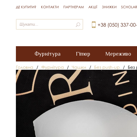
ДЕ КУПИТИ?
КОНТАКТИ
ПАРТНЕРАМ
АКЦІЇ
ЗНИЖКИ
SCHOLAR
+38 (050) 337-00
Фурнітура
Гіпюр
Мереживо
Головна
/
Фурнітура
/
Чашки
/
Без push-up
/
Без