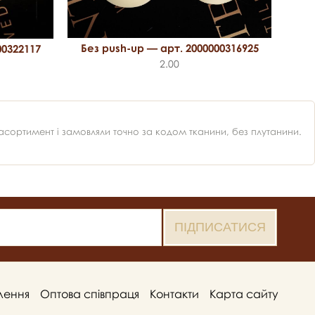
Бе
Без push-up — арт. 2000000316925
00322117
2.00
ортимент і замовляли точно за кодом тканини, без плутанини.
лення
Оптова співпраця
Контакти
Карта сайту