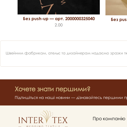
Без push-up — арт. 2000000325040
Без pus
114
2.00
Швейним фабрикам, ательє та дизайнерам надаємо зразки ткан
Хочете знати першими?
Підпишіться на наші новини — дізнавайтесь першими пр
Про компанію