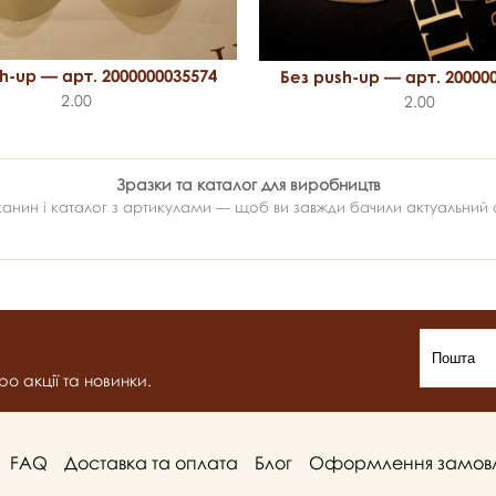
h-up — арт. 2000000035574
Без push-up — арт. 20000
2.00
2.00
Зразки та каталог для виробництв
ин і каталог з артикулами — щоб ви завжди бачили актуальний ас
о акції та новинки.
FAQ
Доставка та оплата
Блог
Оформлення замов