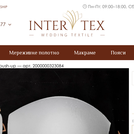
Пн–Пт: 09:00–18:00, Сб
SHIP
Inter Tex
-77
Мереживне полотно
Макраме
Пояси
 push-up — арт. 2000000323084