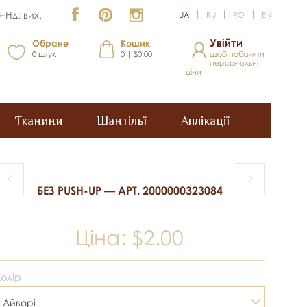
–Нд: вих.
UA
RU
RO
EN
Увійти
Обране
Кошик
0
штук
0 | $0.00
щоб побачити
персональні
ціни
Тканини
Шантільї
Аплікації
БЕЗ PUSH-UP — АРТ. 2000000323084
Ціна:
$2.00
Колір
Айворі