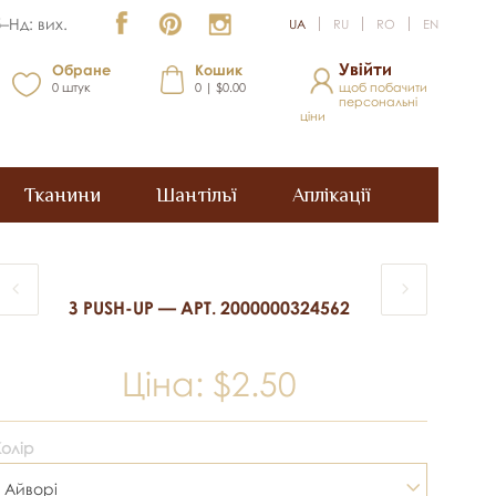
–Нд: вих.
UA
RU
RO
EN
Увійти
Обране
Кошик
0
штук
0 | $0.00
щоб побачити
персональні
ціни
Тканини
Шантільї
Аплікації
З PUSH-UP — АРТ. 2000000324562
Ціна:
$2.50
Колір
Айворі