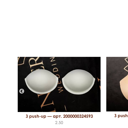
З push
З push-up — арт. 2000000324593
25
2.50