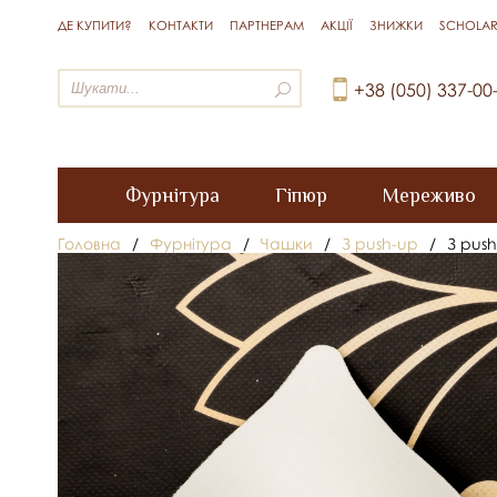
ДЕ КУПИТИ?
КОНТАКТИ
ПАРТНЕРАМ
АКЦІЇ
ЗНИЖКИ
SCHOLAR
+38 (050) 337-00
Фурнітура
Гіпюр
Мереживо
Головна
/
Фурнітура
/
Чашки
/
З push-up
/
З pus