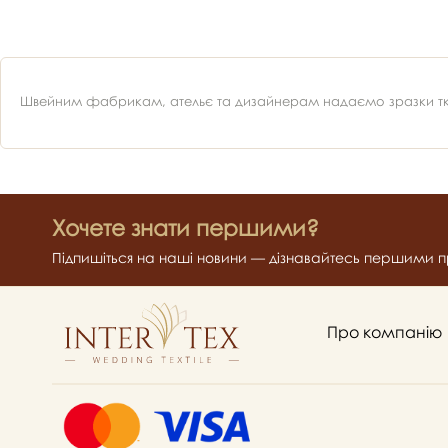
Швейним фабрикам, ательє та дизайнерам надаємо зразки ткан
Хочете знати першими?
Підпишіться на наші новини — дізнавайтесь першими пр
Про компанію