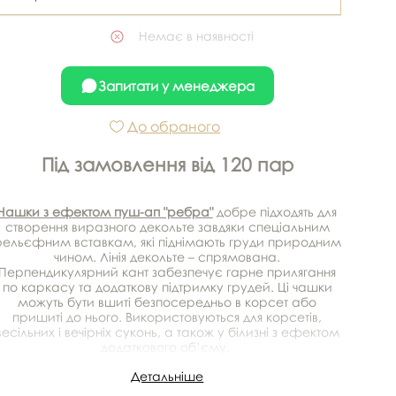
Немає в наявності
Запитати у менеджера
До обраного
Під замовлення від 120 пар
Чашки з ефектом пуш-ап "ребра"
добре підходять для
створення виразного декольте завдяки спеціальним
рельєфним вставкам, які піднімають груди природним
чином. Лінія декольте – спрямована.
Перпендикулярний кант забезпечує гарне прилягання
по каркасу та додаткову підтримку грудей. Ці чашки
можуть бути вшиті безпосередньо в корсет або
пришиті до нього. Використовуються для корсетів,
весільних і вечірніх суконь, а також у білизні з ефектом
додаткового об’єму.
Детальніше