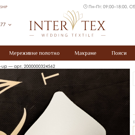
Пн–Пт: 09:00–18:00, Сб
SHIP
Inter Tex
-77
Мереживне полотно
Макраме
Пояси
h-up — арт. 2000000324562