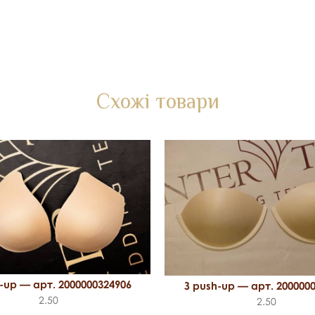
Схожі товари
-up — арт. 2000000324906
З push-up — арт. 200000
2.50
2.50