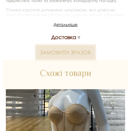
підкреслює талію та забезпечує комфортну посадку.
Спинка корсета доповнена шнурівкою, яка дозволяє
точно відрегулювати об’єм і посадку по фігурі. Шнурівка
не лише функціональна, а й додає образу класичного
Детальніше
корсетного акценту. Це ідеальний вибір для наречених,
які цінують мінімалізм і fashion-підхід до створення
образу.
Доставка
Без стрічки для шнурівки
ЗАМОВИТИ ЗРАЗОК
Для додаткової інформації — зв’яжіться з менеджером
*Передача кольору може бути спотворена пристроєм
Схожі товари
Корсети 2000000385617 — матеріал для весільних
суконь, декору та колекцій ательє. Доступний оптом і в
роздріб в Inter Tex, SKU 385488.