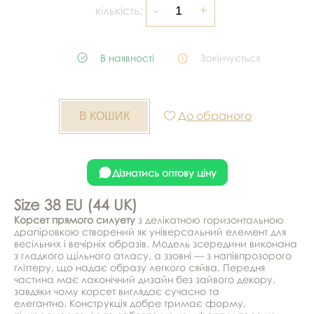
кількість:
В наявності
Закінчується
До обраного
Дізнатись оптову ціну
Size 38 EU (44 UK)
Корсет прямого силуету
з делікатною горизонтальною
драпіровкою створений як універсальний елемент для
весільних і вечірніх образів. Модель зсередини виконана
з гладкого щільного атласу, а ззовні — з напівпрозорого
гліттеру, що надає образу легкого сяйва. Передня
частина має лаконічний дизайн без зайвого декору,
завдяки чому корсет виглядає сучасно та
елегантно. Конструкція добре тримає форму,