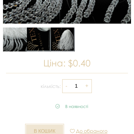
Ціна:
$0.40
кількість:
В наявності
До обраного