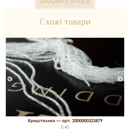
ЗАМОВИТИ ЗРАЗОК
*Передача кольору може бути спотворена пристроєм
Схожі товари
2000000323893 6 мм — матеріал для весільних суконь,
декору та колекцій ательє. Доступний оптом і в роздріб в
Inter Tex, SKU 369648.
Кришталики — арт. 2000000323879
0.40