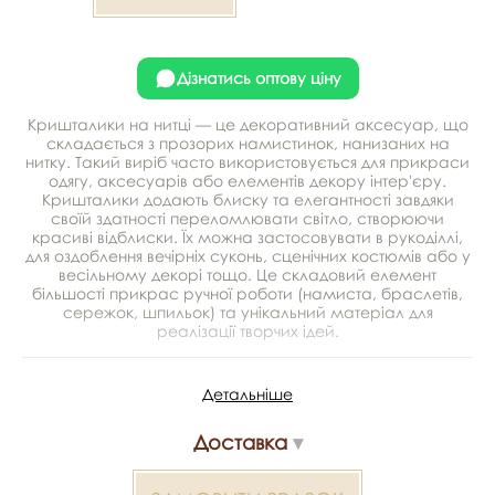
Дізнатись оптову ціну
Кришталики на нитці — це декоративний аксесуар, що
складається з прозорих намистинок, нанизаних на
нитку. Такий виріб часто використовується для прикраси
одягу, аксесуарів або елементів декору інтер'єру.
Кришталики додають блиску та елегантності завдяки
своїй здатності переломлювати світло, створюючи
красиві відблиски. Їх можна застосовувати в рукоділлі,
для оздоблення вечірніх суконь, сценічних костюмів або у
весільному декорі тощо. Це складовий елемент
більшості прикрас ручної роботи (намиста, браслетів,
сережок, шпильок) та унікальний матеріал для
реалізації творчих ідей.
Детальніше
Виробник - Туреччина
Довжина нитки - 35 см
Доставка
Діаметр - 6 мм