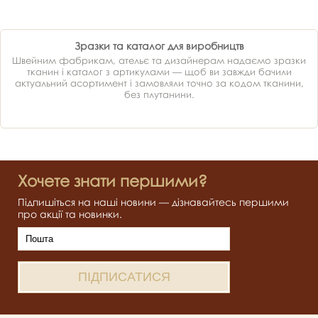
Зразки та каталог для виробництв
Швейним фабрикам, ательє та дизайнерам надаємо зразки
тканин і каталог з артикулами — щоб ви завжди бачили
актуальний асортимент і замовляли точно за кодом тканини,
без плутанини.
Хочете знати першими?
Підпишіться на наші новини — дізнавайтесь першими
про акції та новинки.