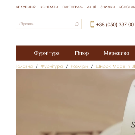
ДЕ КУПИТИ?
КОНТАКТИ
ПАРТНЕРАМ
АКЦІЇ
ЗНИЖКИ
SCHOLAR
+38 (050) 337-00
Фурнітура
Гіпюр
Мереживо
Головна
/
Фурнітура
/
Розміри
/
Широкі Made in U