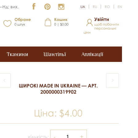
–Нд: вих.
UA
RU
RO
EN
Увійти
Обране
Кошик
0
штук
0 | $0.00
щоб побачити
персональні
ціни
Тканини
Шантільї
Аплікації
ШИРОКІ MADE IN UKRAINE — АРТ.
2000000319902
Ціна:
$4.00
кількість: