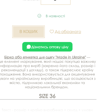
В наявності
До обраного
Дізнатись оптову ціну
Бірка або етикетка для одягу "Made in Ukraine"
—
це елемент маркування, який надає покупцю важливу
інформацію про виріб (зокрема його склад, розмір і
рекомендації з догляду), а також підкреслює країну
походження. Вона використовується для акцентування
уваги на українському виробництві, що асоціюється з
якістю, підтримкою локальної економіки та
національним брендом.
SIZE 36
Текст - розмір + країна виробника + склад + умови