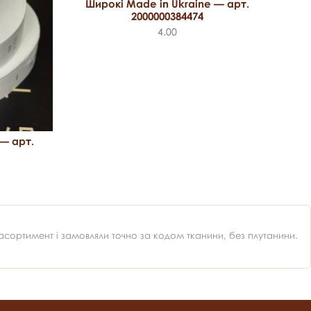
Широкі Made in Ukraine — арт.
2000000384474
Ш
4.00
 — арт.
ортимент і замовляли точно за кодом тканини, без плутанини.