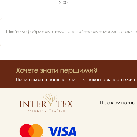
2.00
Швейним фабрикам, ательє та дизайнерам надаємо зразки ткан
Хочете знати першими?
Підпишіться на наші новини — дізнавайтесь першими пр
Про компанію