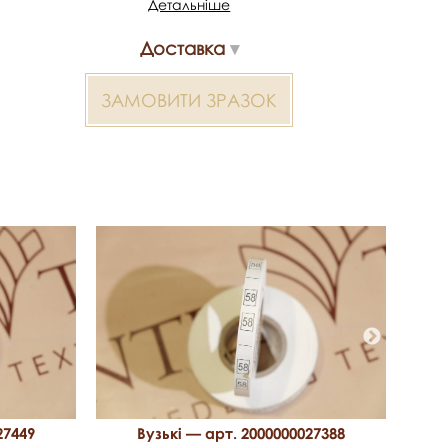
Детальніше
Це оптимальне рішення для фабрик, ательє та
виробників одягу, які працюють з великими партіями
Доставка
товару.
SIZE 50
ЗАМОВИТИ ЗРАЗОК
Застосування - розмірні етикетки
Виробник - Туреччина
Матеріал - поліефір
Ширина - 1 см
Вузькі 2000000027425 — матеріал для весільних суконь,
декору та колекцій ательє. Доступний оптом і в
роздріб в Inter Tex, SKU 371566.
27449
Вузькі — арт. 2000000027388