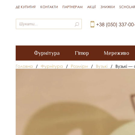
ДЕ КУПИТИ?
КОНТАКТИ
ПАРТНЕРАМ
АКЦІЇ
ЗНИЖКИ
SCHOLAR
+38 (050) 337-00
Фурнітура
Гіпюр
Мереживо
Головна
/
Фурнітура
/
Розміри
/
Вузькі
/
Вузькі —