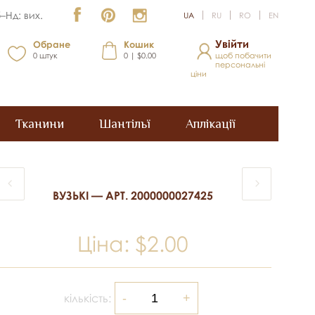
–Нд: вих.
UA
RU
RO
EN
Увійти
Обране
Кошик
0
штук
0 | $0.00
щоб побачити
персональні
ціни
Тканини
Шантільї
Аплікації
ВУЗЬКІ — АРТ. 2000000027425
Ціна:
$2.00
кількість: