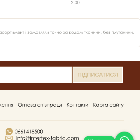
2.00
ортимент і замовляли точно за кодом тканини, без плутанини.
лення
Оптова співпраця
Контакти
Карта сайту
0661418500
info@intertex-fabric.com