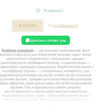
В наявності
До обраного
Дізнатись оптову ціну
Етикетка розмірна
— це елемент маркування, який
використовується для позначення розміру одягу. Вона
допомагає споживачам і продавцям швидко
ідентифікувати необхідний розмір, а виробникам —
ефективно маркувати продукцію. Виріб виготовлений з
поліефірної стрічки — синтетичного матеріалу, що
відрізняється високою міцністю, стійкістю до стирання
та впливу вологи. Завдяки цим властивостям розмірна
бірка зберігає свою якість навіть після багаторазового
прання. Такі маркувальні стрічки широко
застосовуються у текстильній промисловості для
позначення розміру одягу, спідньої білизни та інших
текстильних виробів. Формат рулону забезпечує
максимальну зручність використання: етикетки легко
нарізати, а потім пришивати або вклеювати у виріб.