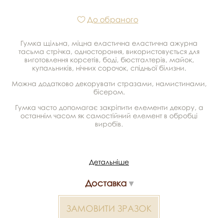
До обраного
Гумка щільна, міцна еластична еластична ажурна
тасьма стрічка, одностороння, використовується для
виготовлення корсетів, боді, бюстгалтерів, майок,
купальників, нічних сорочок, спідньої білизни.
Можна додатково декорувати стразами, намистинами,
бісером.
Гумка часто допомагає закріпити елементи декору, а
останнім часом як самостійний елемент в обробці
виробів.
Ширина гумки - 0,6 см
Детальніше
У рулоні - 120 м
Доставка
Мін замовлення від 20 м
Швейна резинка біла Підходить для весільних суконь,
ЗАМОВИТИ ЗРАЗОК
декору та B2B-замовлень Inter Tex.