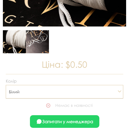
Ціна:
$0.50
Колір
Білий
Немає в наявності
Запитати у менеджера