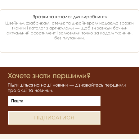
Зразки та каталог для виробництв
Швейним фабрикам, ательє та дизайнерам надаємо зразки
тканин і каталог з артикулами — щоб ви завжди бачили
актуальний асортимент і замовляли точно за кодом тканини,
без плутанини.
Хочете знати першими?
Підпишіться на наші новини — дізнавайтесь першими
про акції та новинки.