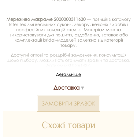
Мереживо макраме 2000000311630
— позиція з каталогу
Inter Tex для весільних суконь, декору, вечірніх виробів і
професійних колекцій ательє. Матеріал можна
використовувати для пошиття, оздоблення, вставок або
комплектації bridal-моделей залежно від категорії
товару.
Доступні оптові та роздрібні замовлення, консультація
щодо підбору, можливість отримати зразки та доставка.
Артикул/SKU: 361437.
Детальніше
Мереживо макраме 2000000311630 — матеріал для
весільних суконь, декору та колекцій ательє. Доступний
Доставка
оптом і в роздріб в Inter Tex, SKU 361437.
ЗАМОВИТИ ЗРАЗОК
Схожі товари