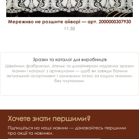
Мереживо не розшите айворі — арт. 2000000307930
11.50
Зразки та каталог для виробництв
Швейним фабрикам, ательє та дизайнерам надаємо зразки
тканин і каталог з артикулами — щоб ви завжди бачили
актуальний асортимент і замовляли точно за кодом тканини,
без плутанини.
Хочете знати першими?
Підпишіться на наші новини — дізнавайтесь першими
про акції та новинки.