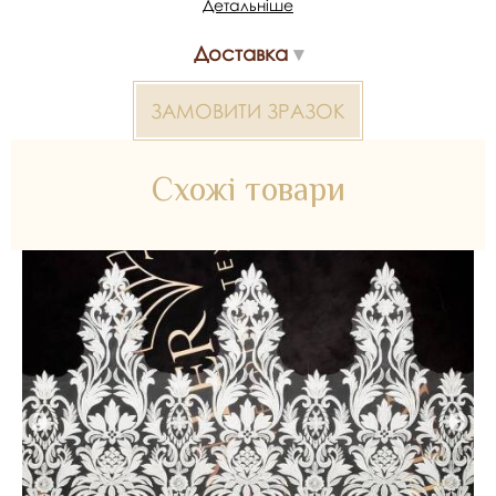
Детальніше
Доставка
*Передача кольору може бути спотворена пристроєм
Мереживо не розшите 2000000308395 — матеріал для
ЗАМОВИТИ ЗРАЗОК
весільних суконь, декору та колекцій ательє. Доступний
оптом і в роздріб в Inter Tex, SKU 354156.
Схожі товари