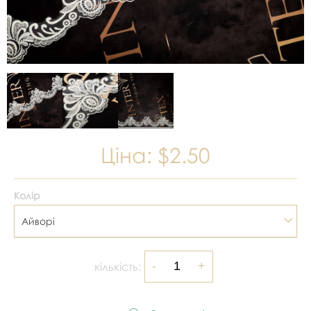
Ціна:
$2.50
Колір
Айворі
кількість: