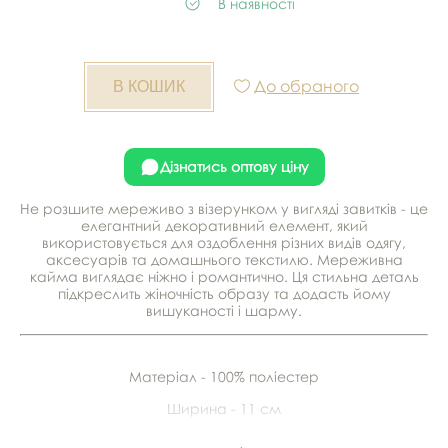
В наявності
До обраного
Дізнатись оптову ціну
Не розшите мереживо з візерунком у вигляді завитків - це
елегантний декоративний елемент, який
використовується для оздоблення різних видів одягу,
аксесуарів та домашнього текстилю. Мереживна
кайма виглядає ніжно і романтично. Ця стильна деталь
підкреслить жіночність образу та додасть йому
вишуканості і шарму.
Матеріал - 100% поліестер
Ширина - 11 см
В рулоні - 12,5 м