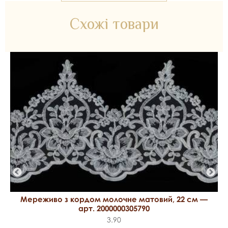
Схожі товари
Мереживо з кордом молочне матовий, 22 см —
арт. 2000000305790
3.90