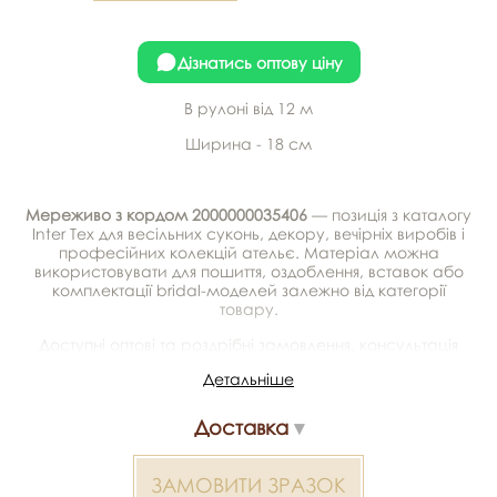
Дізнатись оптову ціну
В рулоні від 12 м
Ширина - 18 см
Мереживо з кордом 2000000035406
— позиція з каталогу
Inter Tex для весільних суконь, декору, вечірніх виробів і
професійних колекцій ательє. Матеріал можна
використовувати для пошиття, оздоблення, вставок або
комплектації bridal-моделей залежно від категорії
товару.
Доступні оптові та роздрібні замовлення, консультація
щодо підбору, можливість отримати зразки та доставка.
Детальніше
Артикул/SKU: 362717.
Доставка
Мереживо з кордом 2000000035406 — матеріал для
весільних суконь, декору та колекцій ательє. Доступний
оптом і в роздріб в Inter Tex, SKU 362717.
ЗАМОВИТИ ЗРАЗОК