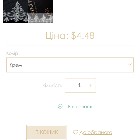
Ціна:
$4.48
Колір
Крем
кількість:
В наявності
До обраного