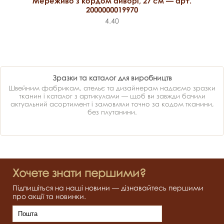
Мереживо з кордом айворі, 27 см — арт.
2000000019970
4.40
Зразки та каталог для виробництв
Швейним фабрикам, ательє та дизайнерам надаємо зразки
тканин і каталог з артикулами — щоб ви завжди бачили
актуальний асортимент і замовляли точно за кодом тканини,
без плутанини.
Хочете знати першими?
Підпишіться на наші новини — дізнавайтесь першими
про акції та новинки.