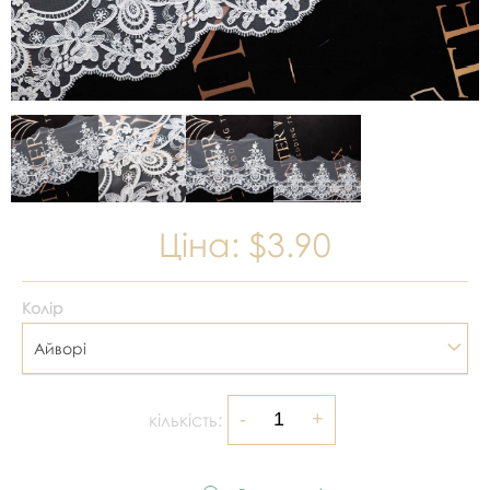
Ціна:
$3.90
Колір
Айворі
кількість: