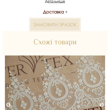
Детальніше
Доступні оптові та роздрібні замовлення, консультація
щодо підбору, можливість отримати зразки та доставка.
Артикул/SKU: 361512.
Доставка
Мереживо з кордом 2000000312279 — матеріал для
ЗАМОВИТИ ЗРАЗОК
весільних суконь, декору та колекцій ательє. Доступний
оптом і в роздріб в Inter Tex, SKU 361512.
Схожі товари