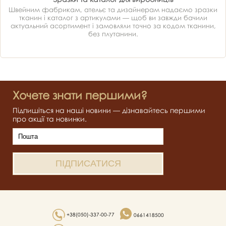
Швейним фабрикам, ательє та дизайнерам надаємо зразки
тканин і каталог з артикулами — щоб ви завжди бачили
актуальний асортимент і замовляли точно за кодом тканини,
без плутанини.
Хочете знати першими?
Підпишіться на наші новини — дізнавайтесь першими
про акції та новинки.
+38(050)-337-00-77
0661418500