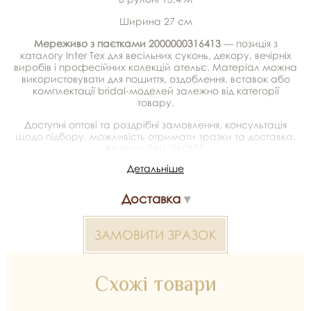
Ширина 27 см
Мереживо з паєтками 2000000316413
— позиція з
каталогу Inter Tex для весільних суконь, декору, вечірніх
виробів і професійних колекцій ательє. Матеріал можна
використовувати для пошиття, оздоблення, вставок або
комплектації bridal-моделей залежно від категорії
товару.
Доступні оптові та роздрібні замовлення, консультація
щодо підбору, можливість отримати зразки та доставка.
Артикул/SKU: 360805.
Детальніше
Мереживо з паєтками 2000000316413 — матеріал для
весільних суконь, декору та колекцій ательє. Доступний
Доставка
оптом і в роздріб в Inter Tex, SKU 360805.
ЗАМОВИТИ ЗРАЗОК
Схожі товари