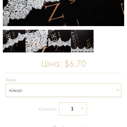
Ціна:
$6.70
Колір
Айворі
кількість: