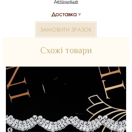
Детальніше
Мереживо з вишивкою 2000000308616 — матеріал для
весільних суконь, декору та колекцій ательє. Доступний
Доставка
оптом і в роздріб в Inter Tex, SKU 354484.
ЗАМОВИТИ ЗРАЗОК
Схожі товари