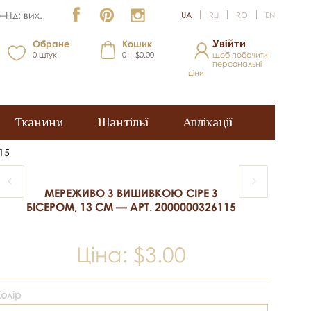
–Нд: вих.
UA
RU
RO
EN
Увійти
Обране
Кошик
0
штук
0 | $0.00
щоб побачити
персональні
ціни
Тканини
Шантільї
Аплікації
15
МЕРЕЖИВО З ВИШИВКОЮ СІРЕ З
БІСЕРОМ, 13 СМ — АРТ. 2000000326115
Ціна:
$3.00
Колір