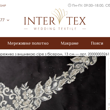
Пн–Пт: 09:00–18:00, Сб
SHIP
Inter Tex
-77
Мереживне полотно
Макраме
Пояси
реживо з вишивкою сіре з бісером, 13 см — арт. 20000003261