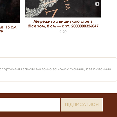
Мереживо з вишивкою сіре з
бісером, 8 см — арт. 2000000326047
е, 15 см
Ме
79
2.20
ортимент і замовляли точно за кодом тканини, без плутанини.