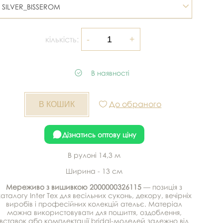
SILVER_BISSEROM
кількість:
В наявності
До обраного
Дізнатись оптову ціну
В рулоні 14,3 м
Ширина - 13 см
Мереживо з вишивкою 2000000326115
— позиція з
каталогу Inter Tex для весільних суконь, декору, вечірніх
виробів і професійних колекцій ательє. Матеріал
можна використовувати для пошиття, оздоблення,
вставок або комплектації bridal-моделей залежно від