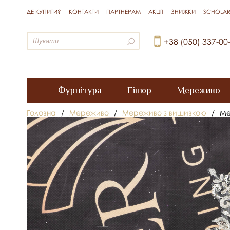
ДЕ КУПИТИ?
КОНТАКТИ
ПАРТНЕРАМ
АКЦІЇ
ЗНИЖКИ
SCHOLAR
+38 (050) 337-00
Фурнітура
Гіпюр
Мереживо
Головна
/
Мереживо
/
Мереживо з вишивкою
/
Ме