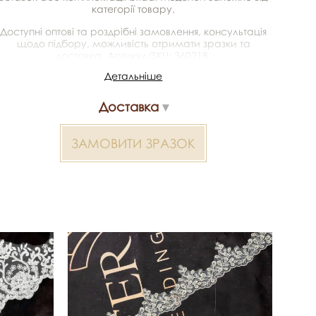
категорії товару.
Доступні оптові та роздрібні замовлення, консультація
щодо підбору, можливість отримати зразки та
доставка. Артикул/SKU: 360218.
Детальніше
Мереживо з вишивкою 2000000326115 — матеріал для
весільних суконь, декору та колекцій ательє.
Доставка
Доступний оптом і в роздріб в Inter Tex, SKU 360218.
ЗАМОВИТИ ЗРАЗОК