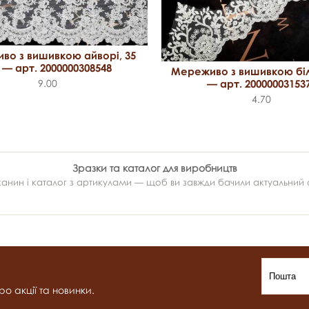
во з вишивкою айворі, 35
 — арт. 2000000308548
Мереживо з вишивкою біл
9.00
— арт. 20000003153
4.70
Зразки та каталог для виробництв
ин і каталог з артикулами — щоб ви завжди бачили актуальний ас
о акції та новинки.