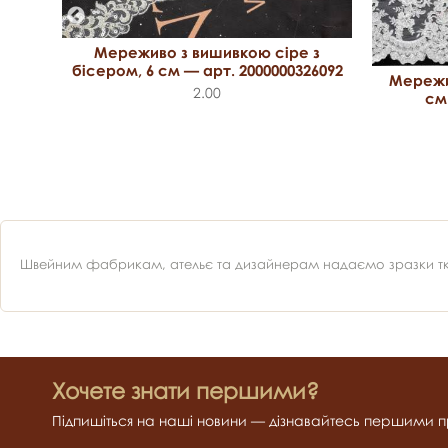
Мереживо з вишивкою сіре з
бісером, 6 см — арт. 2000000326092
Мережи
2.00
см
 20
Швейним фабрикам, ательє та дизайнерам надаємо зразки ткан
Хочете знати першими?
Підпишіться на наші новини — дізнавайтесь першими пр