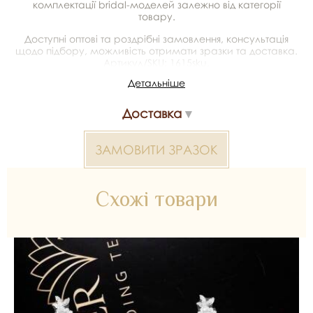
комплектації bridal-моделей залежно від категорії
товару.
Доступні оптові та роздрібні замовлення, консультація
щодо підбору, можливість отримати зразки та доставка.
Артикул/SKU: 1615sku.
Детальніше
Мереживо з вишивкою 2000000033310 — матеріал для
весільних суконь, декору та колекцій ательє. Доступний
Доставка
оптом і в роздріб в Inter Tex, SKU 1615sku.
ЗАМОВИТИ ЗРАЗОК
Схожі товари