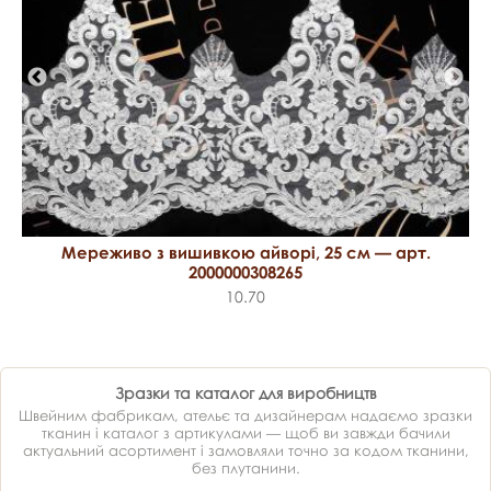
Мереживо з вишивкою айворі, 25 см — арт.
2000000308265
10.70
Зразки та каталог для виробництв
Швейним фабрикам, ательє та дизайнерам надаємо зразки
тканин і каталог з артикулами — щоб ви завжди бачили
актуальний асортимент і замовляли точно за кодом тканини,
без плутанини.