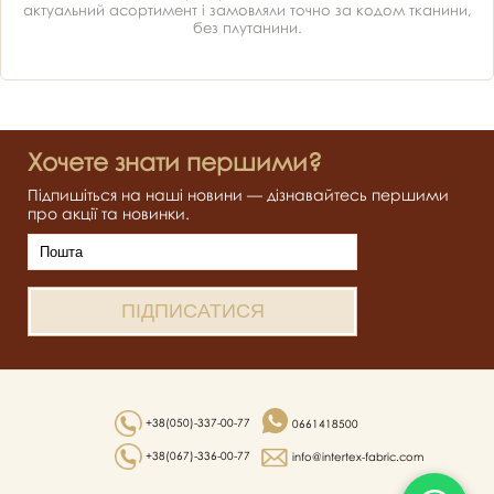
актуальний асортимент і замовляли точно за кодом тканини,
без плутанини.
Хочете знати першими?
Підпишіться на наші новини — дізнавайтесь першими
про акції та новинки.
+38(050)-337-00-77
0661418500
+38(067)-336-00-77
info@intertex-fabric.com