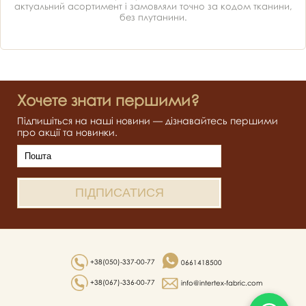
актуальний асортимент і замовляли точно за кодом тканини,
без плутанини.
Хочете знати першими?
Підпишіться на наші новини — дізнавайтесь першими
про акції та новинки.
+38(050)-337-00-77
0661418500
+38(067)-336-00-77
info@intertex-fabric.com