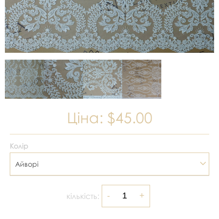
Ціна:
$45.00
Колір
Айворі
кількість: