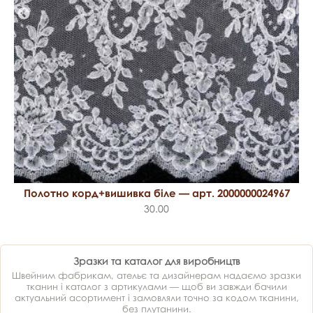
Полотно корд+вишивка біле — арт. 2000000024967
30.00
Зразки та каталог для виробництв
Швейним фабрикам, ательє та дизайнерам надаємо зразки
тканин і каталог з артикулами — щоб ви завжди бачили
актуальний асортимент і замовляли точно за кодом тканини,
без плутанини.