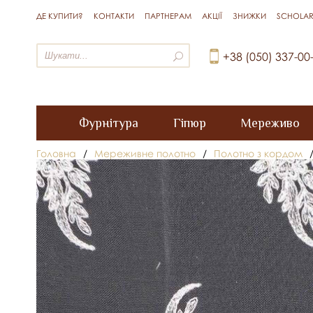
ДЕ КУПИТИ?
КОНТАКТИ
ПАРТНЕРАМ
АКЦІЇ
ЗНИЖКИ
SCHOLAR
+38 (050) 337-00
Фурнітура
Гіпюр
Мереживо
Головна
/
Мереживне полотно
/
Полотно з кордом