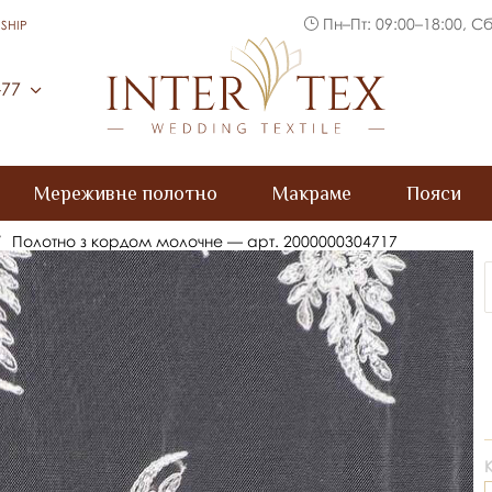
Пн–Пт: 09:00–18:00, Сб
SHIP
Inter Tex
-77
Мереживне полотно
Макраме
Пояси
/
Полотно з кордом молочне — арт. 2000000304717