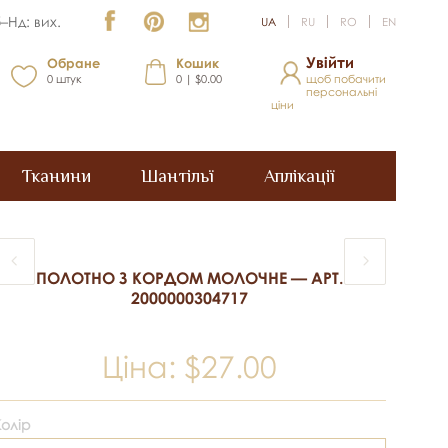
–Нд: вих.
UA
RU
RO
EN
Увійти
Обране
Кошик
0
штук
0 | $0.00
щоб побачити
персональні
ціни
Тканини
Шантільї
Аплікації
ПОЛОТНО З КОРДОМ МОЛОЧНЕ — АРТ.
2000000304717
Ціна:
$27.00
Колір