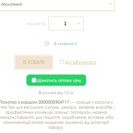
Молочний
кількість:
В наявності
До обраного
Дізнатись оптову ціну
В рулоні від 12 м
Полотно з кордом 2000000304717
— позиція з каталогу
Inter Tex для весільних суконь, декору, вечірніх виробів і
професійних колекцій ательє. Матеріал можна
використовувати для пошиття, оздоблення, вставок або
комплектації bridal-моделей залежно від категорії
товару.