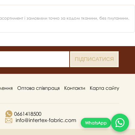
ортимент і замовляли точно за кодом тканини, без плутанини.
лення
Оптова співпраця
Контакти
Карта сайту
0661418500
info@intertex-fabric.com
WhatsApp