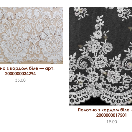
но з кордом біле — арт.
2000000034294
35.00
Полотно з кордом біле 
2000000017501
19.00