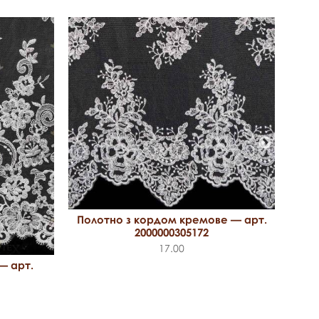
П
Полотно з кордом кремове — арт.
2000000305172
17.00
— арт.