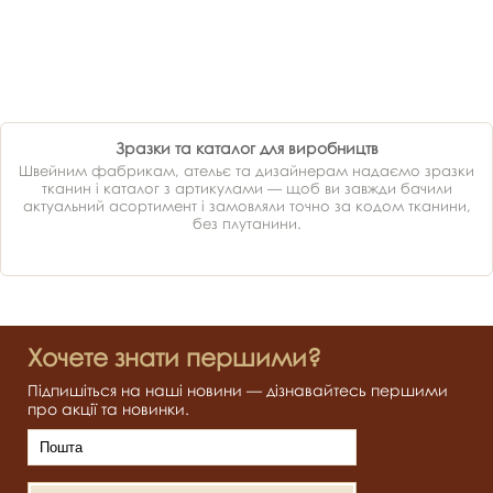
Зразки та каталог для виробництв
Швейним фабрикам, ательє та дизайнерам надаємо зразки
тканин і каталог з артикулами — щоб ви завжди бачили
актуальний асортимент і замовляли точно за кодом тканини,
без плутанини.
Хочете знати першими?
Підпишіться на наші новини — дізнавайтесь першими
про акції та новинки.