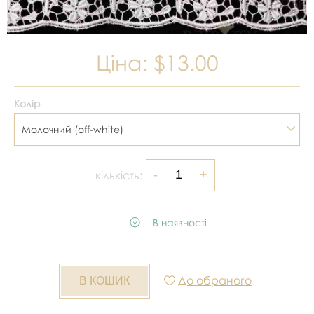
Ціна:
$13.00
Колір
Молочний (off-white)
кількість:
В наявності
До обраного