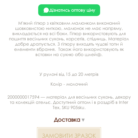
Дізнатись оптову ціну
М'який гіпюр з квітковим малюнком виконаний
шовковистою ниткою, малюнок не має напряму,
викладається на всі боки. Гіпюр використовують для
пошиття весільних суконь, корсетів, спідниць. Матеріал
добре драпується. З гіпюру виходять чудові топи й
елементи вбрання. Також його використовують як
вставки на сукню або шлейф.
У рулоні від 15 до 20 метрів
Колір - молочний
2000000017594 — матеріал для весільних суконь, декору
та колекцій ательє. Доступний оптом і в роздріб в Inter
Tex, SKU 905sku.
Доставка
ЗАМОВИТИ ЗРАЗОК