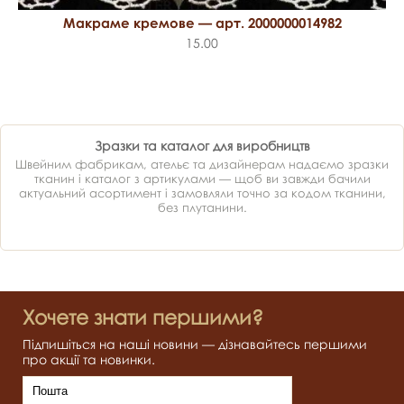
Макраме кремове — арт. 2000000014982
15.00
Зразки та каталог для виробництв
Швейним фабрикам, ательє та дизайнерам надаємо зразки
тканин і каталог з артикулами — щоб ви завжди бачили
актуальний асортимент і замовляли точно за кодом тканини,
без плутанини.
Хочете знати першими?
Підпишіться на наші новини — дізнавайтесь першими
про акції та новинки.