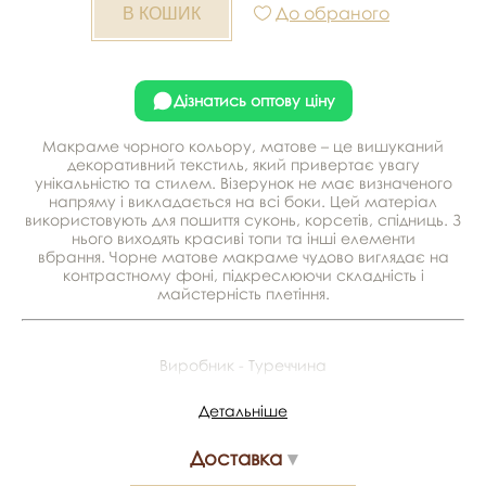
До обраного
Дізнатись оптову ціну
Макраме чорного кольору, матове – це вишуканий
декоративний текстиль, який привертає увагу
унікальністю та стилем. Візерунок не має визначеного
напряму і викладається на всі боки. Цей матеріал
використовують для пошиття суконь, корсетів, спідниць. З
нього виходять красиві топи та інші елементи
вбрання. Чорне матове макраме чудово виглядає на
контрастному фоні, підкреслюючи складність і
майстерність плетіння.
Виробник - Туреччина
Матеріал - 100% поліестер
Детальніше
Ширина - 1,35 м
Доставка
У рулоні - від 15 до 20 м