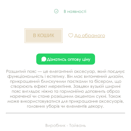
В наявності
До обраного
Дізнатись оптову ціну
Розшитий пояс — це елегантний аксесуар, який поєднує
функціональність і естетику. Він має витончений дизайн,
прикрашений блискучими паєтками та бісером, що
створюють ефект мерехтіння. Завдяки вузькій ширині
пояс виглядає ніжно та гармонійно доповнить образ
нареченої чи стане розкішним акцентом сукні. Також
може використовуватися для прикрашання аксесуарів,
головних уборів чи елементів декору.
Виробник - Тайвань