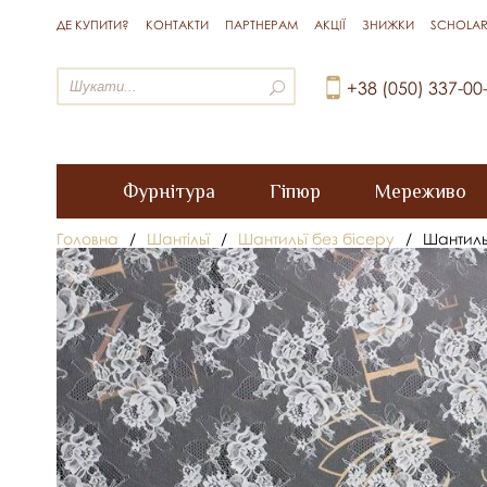
ДЕ КУПИТИ?
КОНТАКТИ
ПАРТНЕРАМ
АКЦІЇ
ЗНИЖКИ
SCHOLAR
+38 (050) 337-00
Фурнітура
Гіпюр
Мереживо
Головна
/
Шантільї
/
Шантильї без бісеру
/
Шантиль