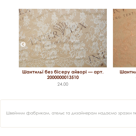
Шантильї без бісеру айворі — арт.
Шантил
арт.
2000000013510
24.00
Швейним фабрикам, ательє та дизайнерам надаємо зразки ткан