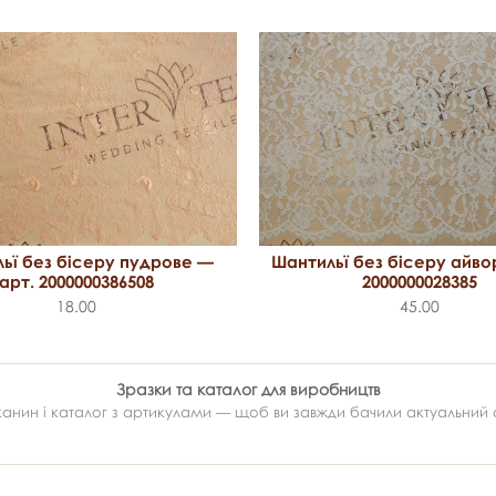
ьї без бісеру пудрове —
Шантильї без бісеру айво
арт. 2000000386508
2000000028385
18.00
45.00
Зразки та каталог для виробництв
ин і каталог з артикулами — щоб ви завжди бачили актуальний ас