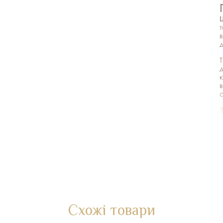
т
в
Т
к
в
д
Схожі товари