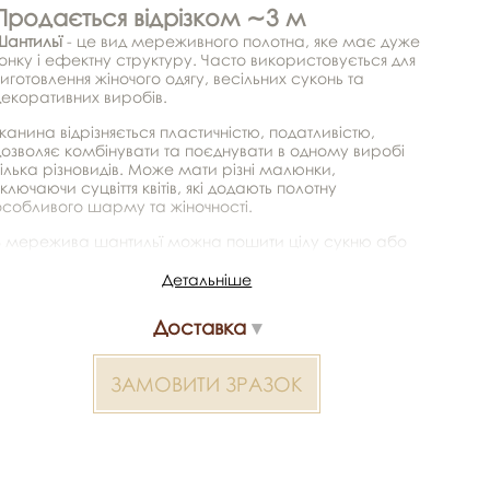
Продається відрізком ∼3 м
Шантильї
- це вид мереживного полотна, яке має дуже
онку і ефектну структуру. Часто використовується для
иготовлення жіночого одягу, весільних суконь та
декоративних виробів.
канина відрізняється пластичністю, податливістю,
дозволяє комбінувати та поєднувати в одному виробі
ілька різновидів. Може мати різні малюнки,
ключаючи суцвіття квітів, які додають полотну
особливого шарму та жіночності.
З мережива шантильї можна пошити цілу сукню або
еякі її елементи.
Детальніше
*Передача кольору може бути спотворена пристроєм
Доставка
Шантильї без бісеру 2000000015668 — матеріал для
весільних суконь, декору та колекцій ательє.
Доступний оптом і в роздріб в Inter Tex, SKU 375021.
ЗАМОВИТИ ЗРАЗОК