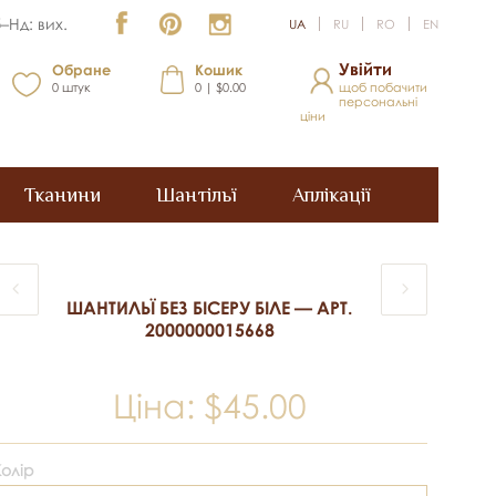
–Нд: вих.
UA
RU
RO
EN
Увійти
Обране
Кошик
0
штук
0 | $0.00
щоб побачити
персональні
ціни
Тканини
Шантільї
Аплікації
ШАНТИЛЬЇ БЕЗ БІСЕРУ БІЛЕ — АРТ.
2000000015668
Ціна:
$45.00
Колір