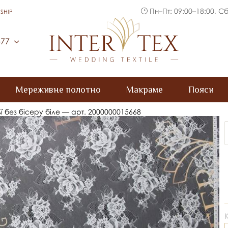
Пн–Пт: 09:00–18:00, Сб
SHIP
Inter Tex
-77
Мереживне полотно
Макраме
Пояси
ї без бісеру біле — арт. 2000000015668