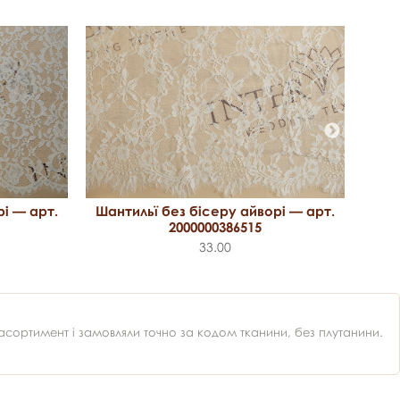
Шан
рі — арт.
Шантильї без бісеру айворі — арт.
2000000386515
33.00
ортимент і замовляли точно за кодом тканини, без плутанини.