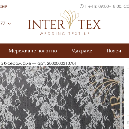
Пн–Пт: 09:00–18:00, Сб
SHIP
Inter Tex
-77
Мереживне полотно
Макраме
Пояси
 з бісером біле — арт. 2000000310701