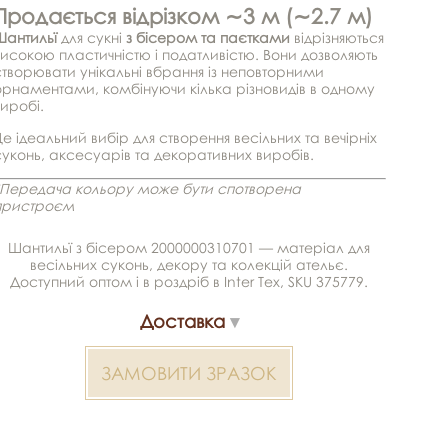
Продається відрізком ∼3 м (∼2.7 м)
Шантильї
для сукні
з бісером та паєтками
відрізняються
високою пластичністю і податливістю. Вони дозволяють
створювати унікальні вбрання із неповторними
орнаментами, комбінуючи кілька різновидів в одному
виробі.
е ідеальний вибір для створення весільних та вечірніх
суконь, аксесуарів та декоративних виробів.
*Передача кольору може бути спотворена
пристроєм
Шантильї з бісером 2000000310701 — матеріал для
весільних суконь, декору та колекцій ательє.
Доступний оптом і в роздріб в Inter Tex, SKU 375779.
Доставка
ЗАМОВИТИ ЗРАЗОК