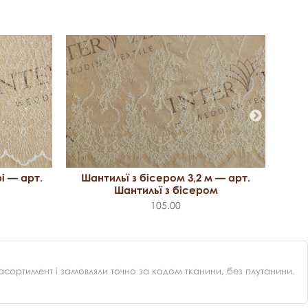
Шантильї з бісером 3,2 м — арт.
і — арт.
Шан
Шантильї з бісером
105.00
ортимент і замовляли точно за кодом тканини, без плутанини.