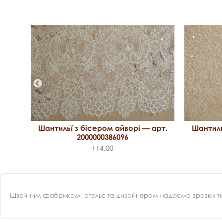
арт.
Шантильї з бісером айворі — арт.
Шантиль
2000000386096
114.00
Швейним фабрикам, ательє та дизайнерам надаємо зразки ткан