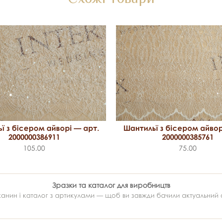
ї з бісером айворі — арт.
Шантильї з бісером айвор
2000000386911
2000000385761
105.00
75.00
Зразки та каталог для виробництв
ин і каталог з артикулами — щоб ви завжди бачили актуальний ас