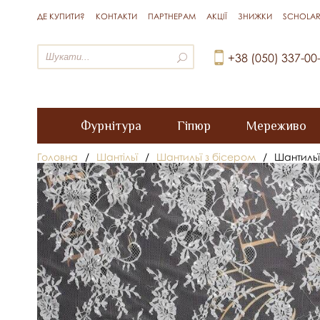
ДЕ КУПИТИ?
КОНТАКТИ
ПАРТНЕРАМ
АКЦІЇ
ЗНИЖКИ
SCHOLAR
+38 (050) 337-00
Фурнітура
Гіпюр
Мереживо
Головна
/
Шантільї
/
Шантильї з бісером
/
Шантильї