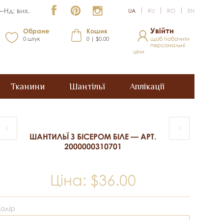
–Нд: вих.
UA
RU
RO
EN
Увійти
Обране
Кошик
0
штук
0 | $0.00
щоб побачити
персональні
ціни
Тканини
Шантільї
Аплікації
ШАНТИЛЬЇ З БІСЕРОМ БІЛЕ — АРТ.
2000000310701
Ціна:
$36.00
Колір