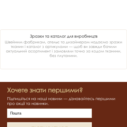
Зразки та каталог для виробництв
Швейним фабрикам, ательє та дизайнерам надаємо зразки
тканин і каталог з артикулами — щоб ви завжди бачили
актуальний асортимент і замовляли точно за кодом тканини,
без плутанини.
Хочете знати першими?
Підпишіться на наші новини — дізнавайтесь першими
про акції та новинки.