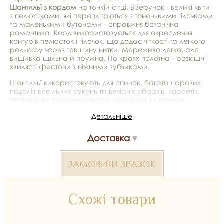
Шантильї з кордом
на тонкій сітці. Візерунок - великі квіти
з пелюстками, які переплітаються з тоненькими гілочками
та маленькими бутонами - справжня ботанічна
романтика. Корд використовується для окреслення
контурів пелюсток і гілочок, що додає чіткості та легкого
рельєфу через товщину нитки. Мереживо легке, але
вишивка щільна й пружна. По краях полотна - розкішні
хвилясті фестони з ніжними зубчиками.
Шантильї використовують для спинок, багатошарових
подолів весільних суконь та вечірніх образів, корсетів.
Найкраще розкривається у поєднанні з сатином,
шовком, шифоном та євросіткою - виходить сучасна,
Детальніше
дорога та повітряна картинка.
*Передача кольору може бути спотворена пристроєм
Доставка
Шантильї з кордом 2000000385846 — матеріал для
ЗАМОВИТИ ЗРАЗОК
весільних суконь, декору та колекцій ательє. Доступний
оптом і в роздріб в Inter Tex, SKU 385853.
Схожі товари