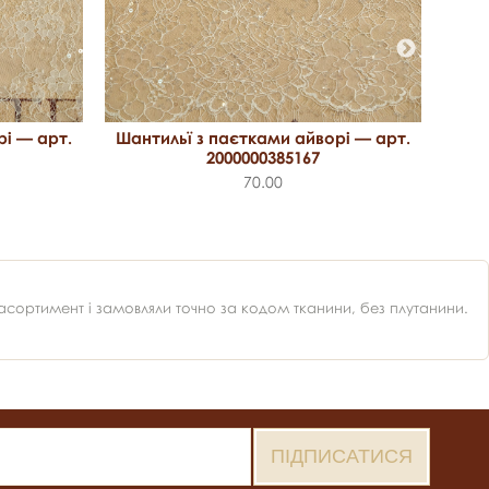
рі — арт.
Шантильї з паєтками айворі — арт.
2000000385167
Шан
70.00
ортимент і замовляли точно за кодом тканини, без плутанини.