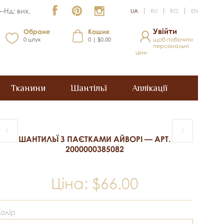
–Нд: вих.
UA
RU
RO
EN
Увійти
Обране
Кошик
0
штук
0 | $0.00
щоб побачити
персональні
ціни
Тканини
Шантільї
Аплікації
ШАНТИЛЬЇ З ПАЄТКАМИ АЙВОРІ — АРТ.
2000000385082
Ціна:
$66.00
Колір