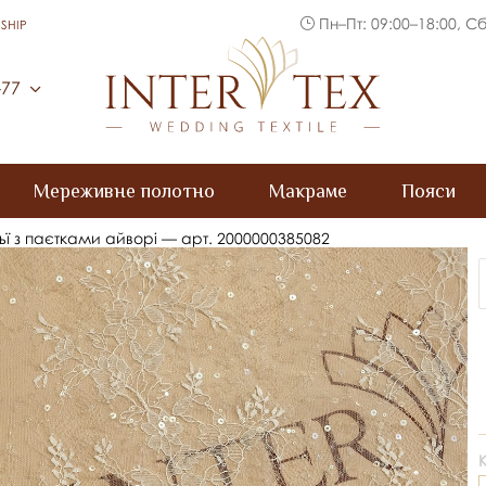
Пн–Пт: 09:00–18:00, Сб
SHIP
Inter Tex
-77
Мереживне полотно
Макраме
Пояси
ї з паєтками айворі — арт. 2000000385082