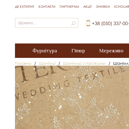
ДЕ КУПИТИ?
КОНТАКТИ
ПАРТНЕРАМ
АКЦІЇ
ЗНИЖКИ
SCHOLAR
+38 (050) 337-00
Фурнітура
Гіпюр
Мереживо
Головна
/
Шантільї
/
Шантильї з паєтками
/
Шантиль