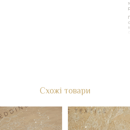
П
о
Ш
*
Схожі товари