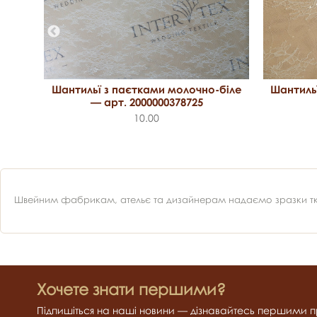
біле
Шантильї
Шантильї з паєтками молочно-біле
— арт. 2000000378725
10.00
Швейним фабрикам, ательє та дизайнерам надаємо зразки ткан
Хочете знати першими?
Підпишіться на наші новини — дізнавайтесь першими пр