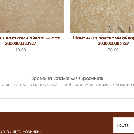
 з паєтками айворі — арт.
Шантильї з паєтками айво
2000000383927
2000000385129
10.00
70.00
Зразки та каталог для виробництв
ин і каталог з артикулами — щоб ви завжди бачили актуальний ас
о акції та новинки.