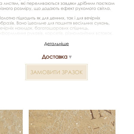
та листям, які переливаються завдяки дрібним паєткам
різного розміру, що додають ефект рухомого світла.
олотно підходить як для денних, так і для вечірніх
бразів. Воно ідеальне для пошиття весільних суконь,
вечірніх накидок, багатошарових спідниць,
оформлення рукавів, корсетів, різноманітних вставок.
антильї - справжній скарб для дизайнерів, які
бажають створити незабутній образ.
Детальніше
Передача кольору може бути спотворена пристроєм
Доставка
Шантильї з паєтками 2000000385082 — матеріал для
весільних суконь, декору та колекцій ательє.
ЗАМОВИТИ ЗРАЗОК
Доступний оптом і в роздріб в Inter Tex, SKU 385099.