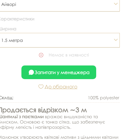
Айворі
Характеристики
Ширина
1.5 метра
Немає в наявності
Запитати у менеджера
До обраного
Склад:
100% polyester
Продається відрізком ∼3 м
Шантильї з паєтками
вражає вишуканістю та
блиском. Основою є тонка сітка, що забезпечує
фірну легкість і напівпрозорість.
Малюнок утворюють квіткові мотиви з цільними квітами