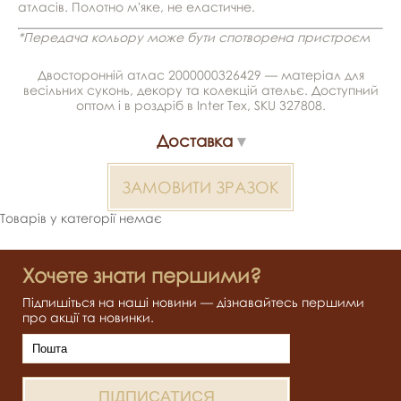
атласів. Полотно м'яке, не еластичне.
*Передача кольору може бути спотворена пристроєм
Двосторонній атлас 2000000326429 — матеріал для
весільних суконь, декору та колекцій ательє. Доступний
оптом і в роздріб в Inter Tex, SKU 327808.
Доставка
ЗАМОВИТИ ЗРАЗОК
Товарів у категорії немає
Хочете знати першими?
Підпишіться на наші новини — дізнавайтесь першими
про акції та новинки.