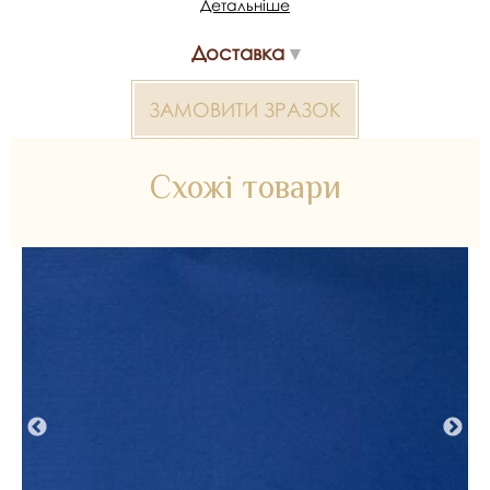
Детальніше
*Передача кольору може бути спотворена пристроєм
Доставка
Прокатний атлас 2000000382029 — матеріал для
весільних суконь, декору та колекцій ательє. Доступний
оптом і в роздріб в Inter Tex, SKU 382036.
ЗАМОВИТИ ЗРАЗОК
Схожі товари