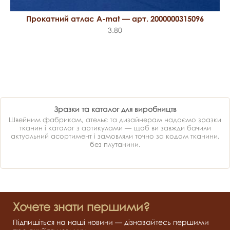
Прокатний атлас A-mat — арт. 2000000315096
3.80
Зразки та каталог для виробництв
Швейним фабрикам, ательє та дизайнерам надаємо зразки
тканин і каталог з артикулами — щоб ви завжди бачили
актуальний асортимент і замовляли точно за кодом тканини,
без плутанини.
Хочете знати першими?
Підпишіться на наші новини — дізнавайтесь першими