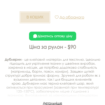
До обраного
Дізнатись оптову ціну
Ціна за рулон - $90
Дублерин
- це клейовий матеріал для текстилю. Ідеально
підходить для укріплення тканин у швейних виробах,
зокрема в місцях, де потрібна додаткова стабільність
(наприклад, борти, пояси, коміри). Завдяки цупкій
структурі добре тримає форму. Зручний для роботи як з
вузькими деталями, так і для більших елементів
крою. Дублерин має термо-клейовий шар, який
активується при прасуванні (зазвичай при температурі
120–150°C), забезпечуючи міцне з’єднання з
тканиною. Виготовлений за міжнародним стандартом
ISO 9001:2008, що гарантує контроль якості на всіх
Детальніше
етапах виробництва.