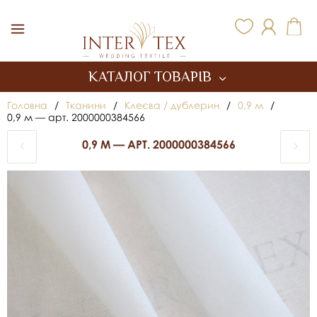
Inter Tex
КАТАЛОГ ТОВАРІВ
Головна
/
Тканини
/
Клеєва / дублерин
/
0,9 м
/
0,9 м — арт. 2000000384566
0,9 М — АРТ. 2000000384566