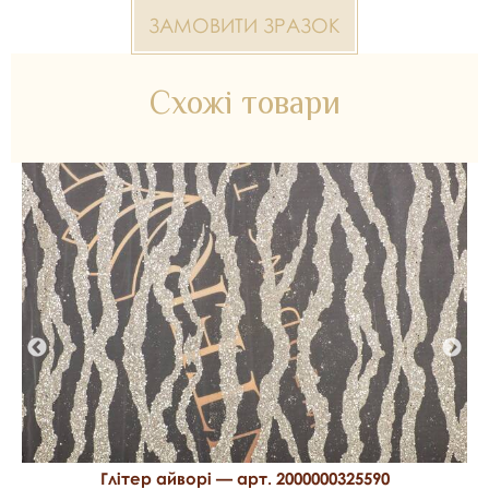
Відправлення зразків
ЗАМОВИТИ ЗРАЗОК
Разом із замовленням можемо відправити безкоштовні
зразки тканин.
Схожі товари
Глітер 2000000320601 — матеріал для весільних суконь,
декору та колекцій ательє. Доступний оптом і в роздріб в
Inter Tex, SKU 328676.
Глітер айворі — арт. 2000000325590