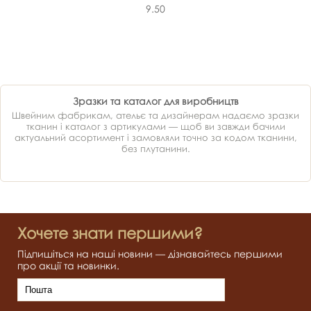
9.50
Зразки та каталог для виробництв
Швейним фабрикам, ательє та дизайнерам надаємо зразки
тканин і каталог з артикулами — щоб ви завжди бачили
актуальний асортимент і замовляли точно за кодом тканини,
без плутанини.
Хочете знати першими?
Підпишіться на наші новини — дізнавайтесь першими
про акції та новинки.