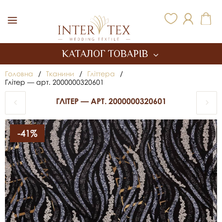
Inter Tex
КАТАЛОГ ТОВАРІВ
Головна
/
Тканини
/
Гліттера
/
Глітер — арт. 2000000320601
ГЛІТЕР — АРТ. 2000000320601
-41%