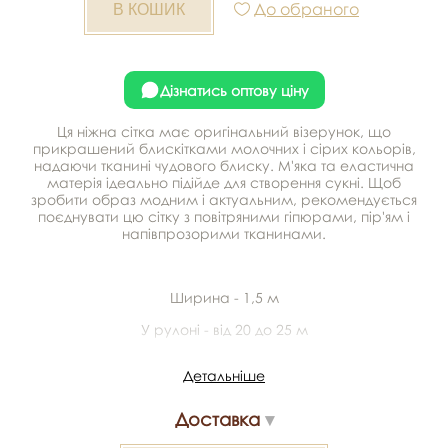
До обраного
Дізнатись оптову ціну
Ця ніжна сітка має оригінальний візерунок, що
прикрашений блискітками молочних і сірих кольорів,
надаючи тканині чудового блиску. М'яка та еластична
матерія ідеально підійде для створення сукні. Щоб
зробити образ модним і актуальним, рекомендується
поєднувати цю сітку з повітряними гіпюрами, пір'ям і
напівпрозорими тканинами.
Ширина - 1,5 м
У рулоні - від 20 до 25 м
Колір - темно-синій
Детальніше
Склад - 100% поліестер
Доставка