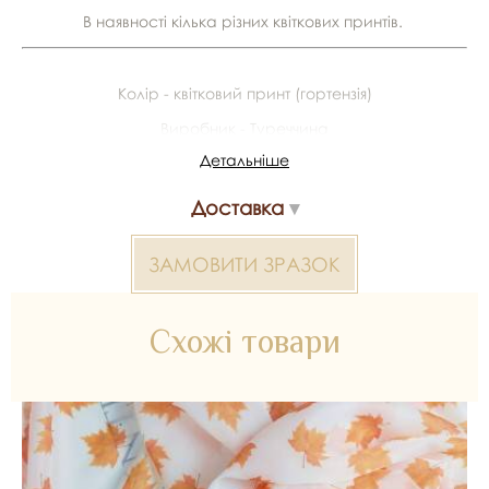
В наявності кілька різних квіткових принтів.
Колір - квітковий принт (гортензія)
Виробник - Туреччина
Детальніше
Склад - 100% поліестер
Ширина - 1,5 м
Доставка
У рулоні - 50 м
ЗАМОВИТИ ЗРАЗОК
Органза принт 2000000330280 — матеріал для весільних
суконь, декору та колекцій ательє. Доступний оптом і в
роздріб в Inter Tex, SKU 330303.
Схожі товари