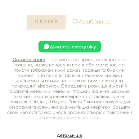
До обраного
Дізнатись оптову ціну
Органза принт
— це легка, повітряна, напівпрозора
тканина, на яку нанесено принт або малюнок. На
полотні зображені ніжні рожеві троянди та блакитні
гортензії, що переплітаються з зеленим листям і
дрібними гілочками, створюючи романтичний та
природний візерунок. Серед квітів розміщені жовті й
блакитні метелики, невеликі пташки. Тканина ідеально
підходить для створення вечірніх та святкових суконь,
накидок, спідниць і блузок. Також її використовують для
створення текстильних елементів для інтер'єру. Завдяки
своїй легкості та ефірності органза створює повітряний і
витончений вигляд у виробах.
Детальніше
Принт - квіти, пташки і метелики