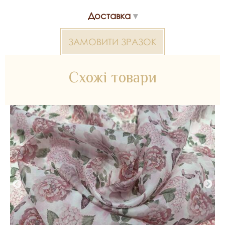
Виробник - Туреччина
Доставка
Склад - 100% поліестер
ЗАМОВИТИ ЗРАЗОК
Ширина - 1.5 м
У рулоні - 50 м
Схожі товари
*Передача кольору може бути спотворена пристроєм
Органза принт 2000000384207 — матеріал для весільних
суконь, декору та колекцій ательє. Доступний оптом і в
роздріб в Inter Tex, SKU 330303.