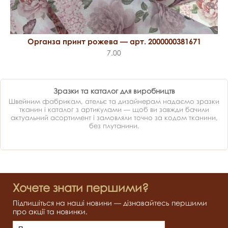
Органза принт рожева — арт. 2000000381671
7.00
Зразки та каталог для виробництв
Швейним фабрикам, ательє та дизайнерам надаємо зразки
тканин і каталог з артикулами — щоб ви завжди бачили
актуальний асортимент і замовляли точно за кодом тканини,
без плутанини.
Хочете знати першими?
Підпишіться на наші новини — дізнавайтесь першими
про акції та новинки.