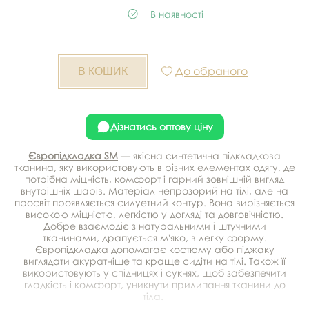
В наявності
До обраного
Дізнатись оптову ціну
Європідкладка SM
— якісна синтетична підкладкова
тканина, яку використовують в різних елементах одягу, де
потрібна міцність, комфорт і гарний зовнішній вигляд
внутрішніх шарів. Матеріал непрозорий на тілі, але на
просвіт проявляється силуетний контур. Вона вирізняється
високою міцністю, легкістю у догляді та довговічністю.
Добре взаємодіє з натуральними і штучними
тканинами, драпується м'яко, в легку форму.
Європідкладка допомагає костюму або піджаку
виглядати акуратніше та краще сидіти на тілі. Також її
використовують у спідницях і сукнях, щоб забезпечити
гладкість і комфорт, уникнути прилипання тканини до
тіла.