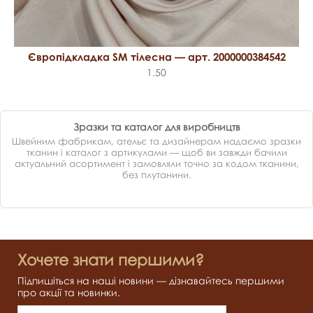
Європідкладка SM тілесна — арт. 2000000384542
1.50
Зразки та каталог для виробництв
Швейним фабрикам, ательє та дизайнерам надаємо зразки
тканин і каталог з артикулами — щоб ви завжди бачили
актуальний асортимент і замовляли точно за кодом тканини,
без плутанини.
Хочете знати першими?
Підпишіться на наші новини — дізнавайтесь першими
про акції та новинки.