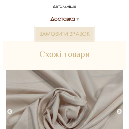
Детальніше
Матеріал - 100% поліестер
Доставка
Ширина - 1,5 м
ЗАМОВИТИ ЗРАЗОК
*Передача кольору може бути спотворена пристроєм
Європідкладка 2000000325439 — матеріал для весільних
Схожі товари
суконь, декору та колекцій ательє. Доступний оптом і в
роздріб в Inter Tex, SKU 329123.