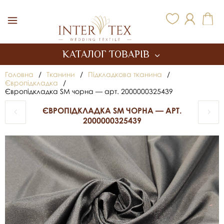
Inter Tex
КАТАЛОГ ТОВАРІВ
Головна
/
Тканини
/
Підкладкова тканина
/
Європідкладка
/
Європідкладка SM чорна — арт. 2000000325439
ЄВРОПІДКЛАДКА SM ЧОРНА — АРТ.
2000000325439