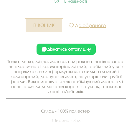
В наявності
До обраного
Дізнатись оптову ціну
Тонка, легка, міцна, матова, полірована, напівпрозора,
не еластична сітка. Матеріал міцний, стабільний у всіх
напрямках, не деформується, тактильно гладкий і
комфортний, драпується м'яко, не утворюючи грубої
форми. Використовується як стабілізуючий матеріал і
основа для моделювання корсетів, суконь, а також в
якості під'юбників.
Склад - 100% поліестер
Ширина - 3 м
У рулоні - 50 м