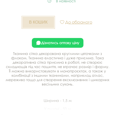
В наявності
До обраного
Дізнатись оптову ціну
Тканина сітка декорована круглими цяточками з
флоком. Тканина еластична і дуже приємна. Така
декоративна сітка приємна в роботі, не створює
складнощів під час пошиття, не втрачає розмір і форму.
Її можна використовувати в монопроєктах, а також у
комбінації з іншими тканинами, наприклад атлас,
мереживо тощо для створення ексклюзивних і шикарних
весільних суконь.
Ширина - 1,5 м
У рулоні - 50 м