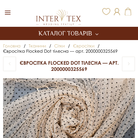
Inter Tex
КАТАЛОГ ТОВАРІВ
Головна
/
Тканини
/
Сітки
/
Євросітки
/
Євросітка Flocked Dot тілесна — арт. 2000000325569
ЄВРОСІТКА FLOCKED DOT ТІЛЕСНА — АРТ.
2000000325569