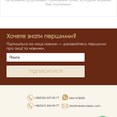
актуальний асортимент і замовляли точно за кодом тканини,
без плутанини.
Хочете знати першими?
Підпишіться на наші новини — дізнавайтесь першими
про акції та новинки.
+38(050)-337-00-77
0661418500
+38(067)-336-00-77
info@intertex-fabric.com