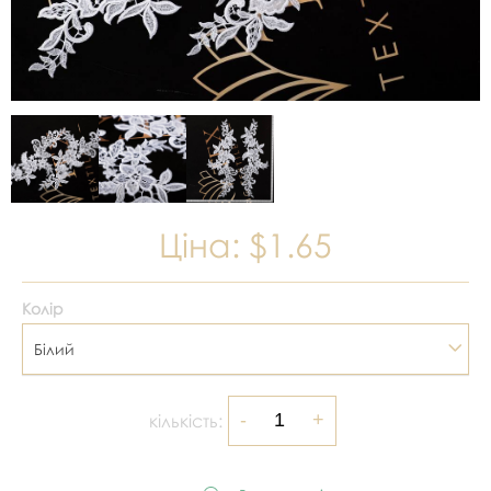
Ціна:
$1.65
Колір
Білий
кількість: