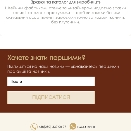
Зразки та каталог для виробництв
Швейним фабрикам, ательє та дизайнерам надаємо зразки
тканин і каталог з артикулами — щоб ви завжди бачили
актуальний асортимент і замовляли точно за кодом тканини,
без плутанини.
Хочете знати першими?
Підпишіться на наші новини — дізнавайтесь першими
про акції та новинки.
+38(050)-337-00-77
0661418500