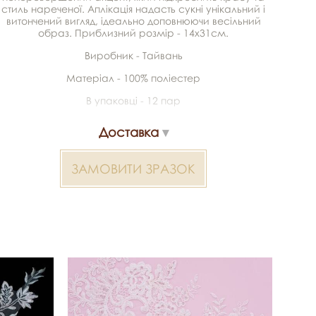
стиль нареченої. Аплікація надасть сукні унікальний і
витончений вигляд, ідеально доповнюючи весільний
образ. Приблизний розмір - 14х31см.
Виробник - Тайвань
Матеріал - 100% поліестер
В упаковці - 12 пар
Доставка
ЗАМОВИТИ ЗРАЗОК