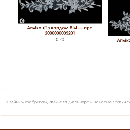
Аплікації з кордом білі — арт.
2000000005201
0.70
т.
Аплік
Швейним фабрикам, ательє та дизайнерам надаємо зразки ткан