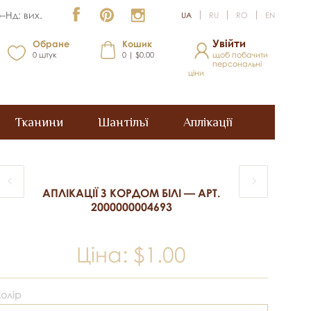
–Нд: вих.
UA
RU
RO
EN
Увійти
Обране
Кошик
0
штук
0 | $0.00
щоб побачити
персональні
ціни
Тканини
Шантільї
Аплікації
АПЛІКАЦІЇ З КОРДОМ БІЛІ — АРТ.
2000000004693
Ціна:
$1.00
Колір