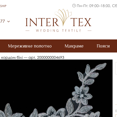
Пн–Пт: 09:00–18:00, Сб
SHIP
Inter Tex
-77
Мереживне полотно
Макраме
Пояси
 з кордом білі — арт. 2000000004693