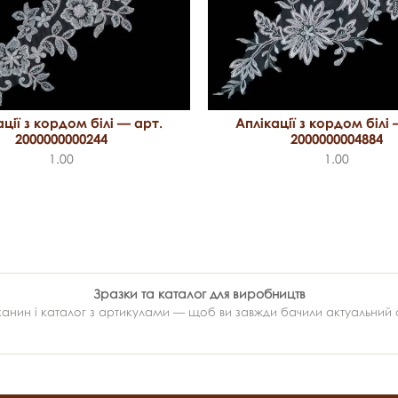
ації з кордом білі — арт.
Аплікації з кордом білі 
2000000000244
2000000004884
1.00
1.00
Зразки та каталог для виробництв
ин і каталог з артикулами — щоб ви завжди бачили актуальний ас