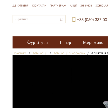
ДЕ КУПИТИ?
КОНТАКТИ
ПАРТНЕРАМ
АКЦІЇ
ЗНИЖКИ
SCHOLAR
+38 (050) 337-00
Фурнітура
Гіпюр
Мереживо
Головна
/
Аплікації
/
Аплікації з кордом
/
Аплікації