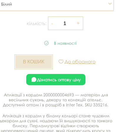
Білий
кількість:
В наявності
До обраного
Дізнатись оптову ціну
Аплікації з кордом 2000000004693 — матеріал для
весільних суконь, декору та колекцій ательє.
Доступний оптом і в роздріб в Inter Tex, SKU 335216.
Аплікація з кордом у білому кольорі стане чудовим
декором для сукні, надаючи їй вишуканості та тонкого
блиску. Перламутрові відтінки створюють
неперевершений акцент, який підкреслить красу та