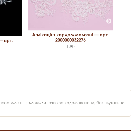
А
Аплікації з кордом молочні — арт.
2000000032276
— арт.
1.90
ортимент і замовляли точно за кодом тканини, без плутанини.