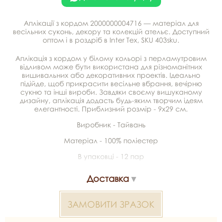
Аплікації з кордом 2000000004716 — матеріал для
весільних суконь, декору та колекцій ательє. Доступний
оптом і в роздріб в Inter Tex, SKU 403sku.
Аплікація з кордом у білому кольорі з перламутровим
відливом може бути використана для різноманітних
вишивальних або декоративних проектів. Ідеально
підійде, щоб прикрасити весільне вбрання, вечірню
сукню та інші вироби. Завдяки своєму вишуканому
дизайну, аплікація додасть будь-яким творчим ідеям
елегантності. Приблизний розмір - 9х29 см.
Виробник - Тайвань
Матеріал - 100% поліестер
В упаковці - 12 пар
Доставка
ЗАМОВИТИ ЗРАЗОК