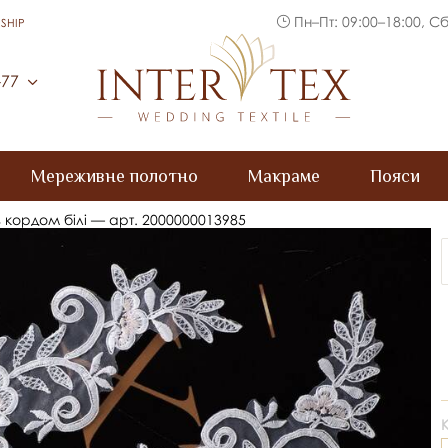
Пн–Пт: 09:00–18:00, Сб
SHIP
Inter Tex
-77
Мереживне полотно
Макраме
Пояси
 з кордом білі — арт. 2000000013985