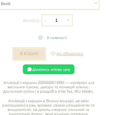
Білий
кількість:
В наявності
До обраного
Дізнатись оптову ціну
Аплікації з кордом 2000000013985 — матеріал для
весільних суконь, декору та колекцій ательє.
Доступний оптом і в роздріб в Inter Tex, SKU 646sku.
Аплікація з кордом в білому кольорі, де квіти
розташовані в ряд, вражає своєю узгодженістю та
вишуканістю. Ця деталь створює стильний та
елегантний фокус, який відмінно доповнить