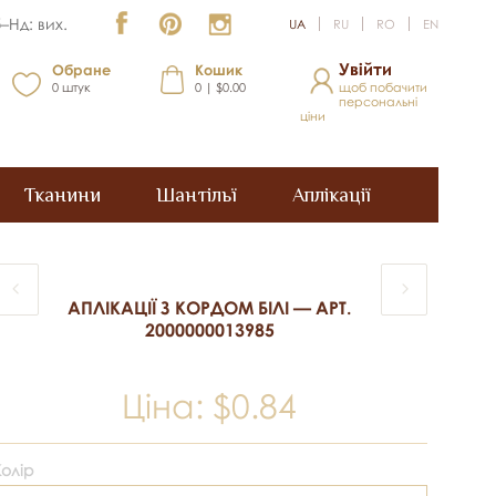
–Нд: вих.
UA
RU
RO
EN
Увійти
Обране
Кошик
0
штук
0 | $0.00
щоб побачити
персональні
ціни
Тканини
Шантільї
Аплікації
АПЛІКАЦІЇ З КОРДОМ БІЛІ — АРТ.
2000000013985
Ціна:
$0.84
Колір