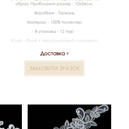
образ. Приблизний розмір - 10х36см.
Виробник - Тайвань
Матеріал - 100% поліестер
В упаковці - 12 пар
Колір - білий + перламутровий + рожевий
Доставка
ЗАМОВИТИ ЗРАЗОК