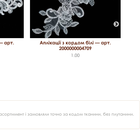
А
— арт.
Аплікації з кордом білі — арт.
2000000004709
1.00
ортимент і замовляли точно за кодом тканини, без плутанини.