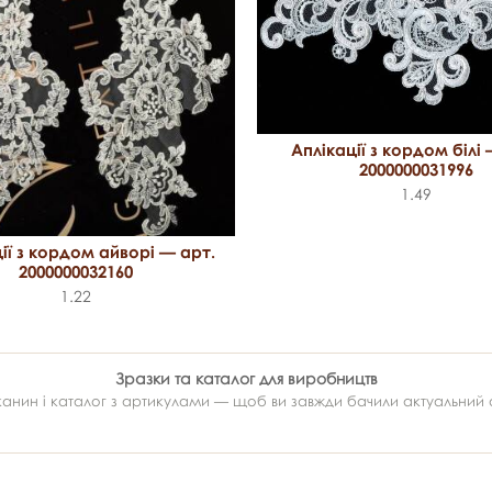
Аплікації з кордом білі 
2000000031996
1.49
ії з кордом айворі — арт.
2000000032160
1.22
Зразки та каталог для виробництв
ин і каталог з артикулами — щоб ви завжди бачили актуальний ас