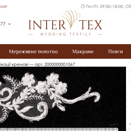
Пн–Пт: 09:00–18:00, Сб
SHIP
Inter Tex
-77
Мереживне полотно
Макраме
Пояси
ікації кремові — арт. 2000000001067