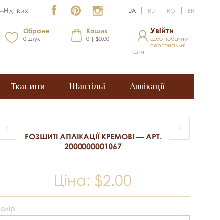
–Нд: вих.
UA
RU
RO
EN
Увійти
Обране
Кошик
0
штук
0 | $0.00
щоб побачити
персональні
ціни
Тканини
Шантільї
Аплікації
РОЗШИТІ АПЛІКАЦІЇ КРЕМОВІ — АРТ.
2000000001067
Ціна:
$2.00
Колір