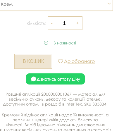
Крем
кількість:
В наявності
До обраного
Дізнатись оптову ціну
Розшиті аплікації 2000000001067 — матеріал для
весільних суконь, декору та колекцій ательє.
Доступний оптом і в роздріб в Inter Tex, SKU 335834.
Кремовий відтінок аплікації надає їй витонченості, а
перлини в центрі квітів додають блиску та
ніжності. Виріб ідеально підходить для створення
вишуканих весільних суконь та елегантних аксесуарів.