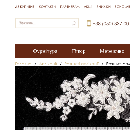
ДЕ КУПИТИ?
КОНТАКТИ
ПАРТНЕРАМ
АКЦІЇ
ЗНИЖКИ
SCHOLAR
+38 (050) 337-00
Фурнітура
Гіпюр
Мереживо
Головна
/
Аплікації
/
Розшиті аплікації
/
Розшиті апл