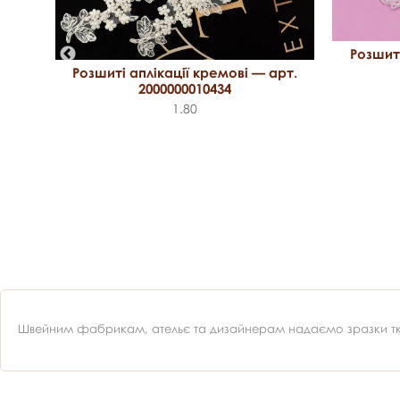
Розшиті
рт.
Розшиті аплікації кремові — арт.
2000000010434
1.80
Швейним фабрикам, ательє та дизайнерам надаємо зразки ткан