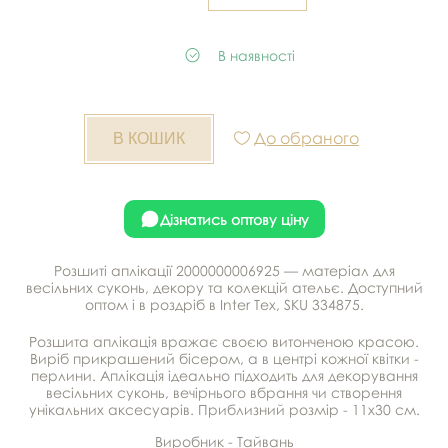
В наявності
До обраного
Дізнатись оптову ціну
Розшиті аплікації 2000000006925 — матеріал для
весільних суконь, декору та колекцій ательє. Доступний
оптом і в роздріб в Inter Tex, SKU 334875.
Розшита аплікація вражає своєю витонченою красою.
Виріб прикрашений бісером, а в центрі кожної квітки -
перлини. Аплікація ідеально підходить для декорування
весільних суконь, вечірнього вбрання чи створення
унікальних аксесуарів. Приблизний розмір - 11х30 см.
Виробник - Тайвань