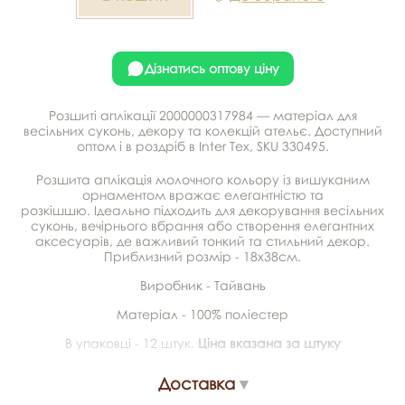
Дізнатись оптову ціну
Розшиті аплікації 2000000317984 — матеріал для
весільних суконь, декору та колекцій ательє. Доступний
оптом і в роздріб в Inter Tex, SKU 330495.
Розшита аплікація молочного кольору із вишуканим
орнаментом вражає елегантністю та
розкішшю. Ідеально підходить для декорування весільних
суконь, вечірнього вбрання або створення елегантних
аксесуарів, де важливий тонкий та стильний декор.
Приблизний розмір - 18х38см.
Виробник - Тайвань
Матеріал - 100% поліестер
В упаковці - 12 штук.
Ціна вказана за штуку
Доставка